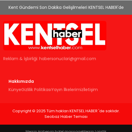
Kent Gündemi Son Dakika Gelişilmeleri KENTSEL HABER'de
Reklam & İşbirliği:
habersonuclari@gmail.com
Hakkımızda
Künye
Gizlilik Politikası
Yayın İlkelerimiz
İletişim
Copyright © 2025 Tüm hakları KENTSEL HABER 'de saklıdır.
Seobaz Haber Teması
Mersin Haber
vip hotel massage
Mersin Lojistik