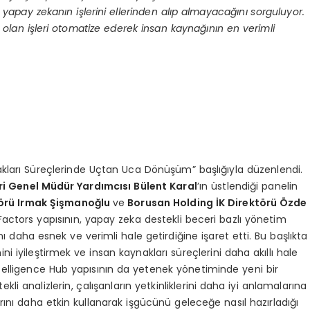
r, yapay zekanın işlerini ellerinden alıp almayacağını sorguluyor.
lan işleri otomatize ederek insan kaynağının en verimli
nakları Süreçlerinde Uçtan Uca Dönüşüm” başlığıyla düzenlendi.
ri Genel Müdür Yardımcısı Bülent Karal
’ın üstlendiği panelin
törü Irmak Şişmanoğlu
ve
Borusan Holding İK Direktörü Özde
Factors yapısının, yapay zeka destekli beceri bazlı yönetim
 daha esnek ve verimli hale getirdiğine işaret etti. Bu başlıkta
i iyileştirmek ve insan kaynakları süreçlerini daha akıllı hale
telligence Hub yapısının da yetenek yönetiminde yeni bir
i analizlerin, çalışanların yetkinliklerini daha iyi anlamalarına
rını daha etkin kullanarak işgücünü geleceğe nasıl hazırladığı