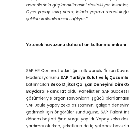
becerilerinin güçlendirilmesini destekliyor. İnsanla
Oysa yapay zeka, süreç içinde yapma zorunluluğu o
şekilde kullanılmasını sağlıyor.”
Yetenek havuzunu daha etkin kullanma imkanı
SAP HR Connect etkinliğinin ilk paneli, “İnsan Kay
Moderasyonunu
SAP Türkiye Bulut ve İş Çözümle
katılımcıları
Beko Dijital Çalışan Deneyimi Direk
Baydarol Hamarat
oldu. Panelistler, SAP Success
çözümleriyle organizasyonların işgücü planlamasını
SAP Joule yapay zeka asistanının, çalışan deneyimin
getirmek için öngörüler sunduğuna, SAP Talent In
dönem başlattığına vurgu yapıldı. Yapay zeka destekl
yardımcı olurken, şirketlerin de iç yetenek havuzla