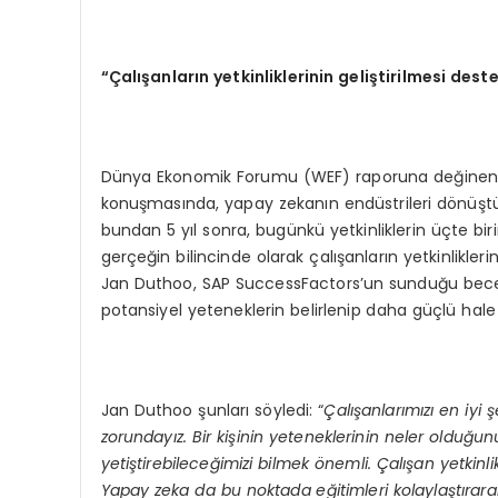
“Çalışanların yetkinliklerinin geliştirilmesi dest
Dünya Ekonomik Forumu (WEF) raporuna değine
konuşmasında, yapay zekanın endüstrileri dönüştür
bundan 5 yıl sonra, bugünkü yetkinliklerin üçte bir
gerçeğin bilincinde olarak çalışanların yetkinlikler
Jan Duthoo, SAP SuccessFactors’un sunduğu beceri 
potansiyel yeteneklerin belirlenip daha güçlü hale ge
Jan Duthoo şunları söyledi: “
Çalışanlarımızı en iyi
zorundayız. Bir kişinin yeteneklerinin neler olduğu
yetiştirebileceğimizi bilmek
ö
nemli. Çalışan yetkinli
Yapay zeka da bu noktada eğitimleri kolaylaştırarak