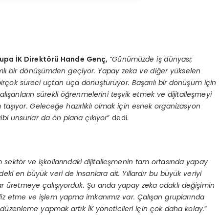
upa İK Direktörü Hande Genç,
“Günümüzde iş dünyası;
amlı bir dönüşümden geçiyor. Yapay zeka ve diğer yükselen
 birçok süreci uçtan uça dönüştürüyor. Başarılı bir dönüşüm için
alışanların sürekli öğrenmelerini teşvik etmek ve dijitalleşmeyi
m taşıyor. Geleceğe hazırlıklı olmak için esnek organizasyon
 gibi unsurlar da ön plana çıkıyor
” dedi.
m sektör ve işkollarındaki dijitalleşmenin tam ortasında yapay
deki en büyük veri de insanlara ait. Yıllardır bu büyük veriyi
ar üretmeye çalışıyorduk. Şu anda yapay zeka odaklı değişimin
naliz etme ve işlem yapma imkanımız var. Çalışan gruplarında
e düzenleme yapmak artık İK yöneticileri için çok daha kolay.
”