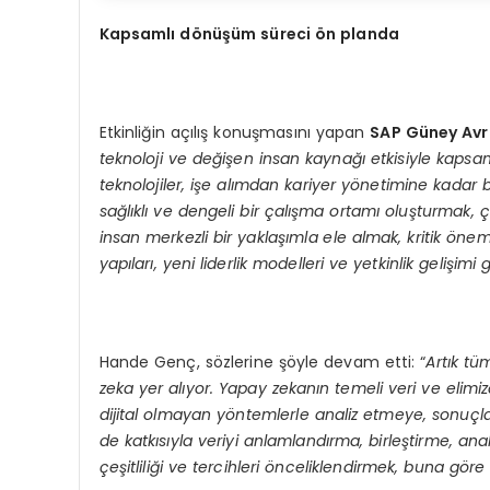
Kapsamlı d
ö
nüşüm süreci
ö
n planda
Etkinliğin açılış konuşmasını yapan
SAP Güney Avr
teknoloji ve değişen insan kaynağı etkisiyle kaps
teknolojiler, işe alımdan kariyer yönetimine kadar
sağlıklı ve dengeli bir çalışma ortamı oluşturmak, ç
insan merkezli bir yaklaşımla ele almak, kritik öne
yapıları, yeni liderlik modelleri ve yetkinlik gelişimi
Hande Genç, sözlerine şöyle devam etti: “
Artık tü
zeka yer alıyor. Yapay zekanın temeli veri ve elimiz
dijital olmayan yöntemlerle analiz etmeye, sonuçl
de katkısıyla veriyi anlamlandırma, birleştirme, a
çeşitliliği ve tercihleri önceliklendirmek, buna gör