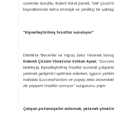
üzerinde duruldu. Bülent Karal paneli, “SAP çözüml
kaynaklarında daha stratejik ve yenilikçi bir yaklaş
“
Kişiselleştirilmiş fırsatlar sunuluyor”
Etkinlikte “Beceriler ve Yapay Zeka: Yetenek Savaş
Kıdemli Çözüm Yöneticisi Volkan Aysel
, “
SuccessF
belirleyip, kişiselleştirilmiş fırsatlar sunarak çalışa
yetenek gelişimini optimize ederken, işgücü yetkinl
noktada SuccessFactors ve yapay zeka arasındaki si
de yepyeni fırsatlar sunuyor
” vurgusunu yaptı.
Çalışan potansiyelini anlamak, yetenek yönetim