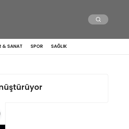
R & SANAT
SPOR
SAĞLIK
önüştürüyor