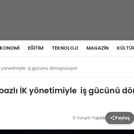
EKONOMI
EĞITIM
TEKNOLOJI
MAGAZIN
KÜLTÜ
İK yönetimiyle iş gücünü dönüştürüyor
 bazlı İK yönetimiyle iş gücünü d
0 Yorum Yapıldı
Paylaş