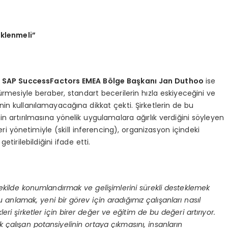
eklenmeli”
n
SAP SuccessFactors EMEA B
ö
lge Başkanı
Jan Duthoo
ise
mesiyle beraber, standart becerilerin hızla eskiyeceğini ve
inin kullanılamayacağına dikkat çekti. Şirketlerin de bu
inin artırılmasına yönelik uygulamalara ağırlık verdiğini söyleyen
yönetimiyle (skill inferencing), organizasyon içindeki
tirilebildiğini ifade etti.
 şekilde konumlandırmak ve gelişimlerini sürekli desteklemek
nu anlamak, yeni bir g
ö
rev i
çin aradığımız çalışanları nasıl
kleri şirketler için birer değer ve eğitim de bu değeri artırıyor.
 çalışan potansiyelinin ortaya çıkmasını, insanların