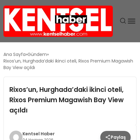
SON DAKIKA
Ana Sayfa
Gündem
Rixos’un, Hurghada’daki ikinci oteli, Rixos Premium Magawish
GÜNDEM
Bay View açıldı
EKONOMI
Rixos’un, Hurghada’daki ikinci oteli,
Rixos Premium Magawish Bay View
EĞITIM
açıldı
TEKNOLOJI
MAGAZIN
Kentsel Haber
Paylaş
04 Haziran 2026