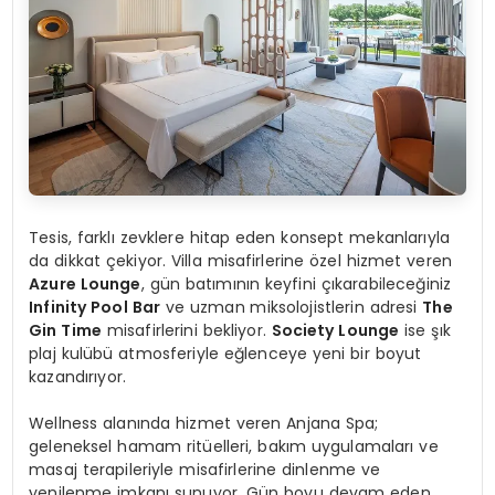
Tesis, farklı zevklere hitap eden konsept mekanlarıyla
da dikkat çekiyor. Villa misafirlerine özel hizmet veren
Azure Lounge
, gün batımının keyfini çıkarabileceğiniz
Infinity Pool Bar
ve uzman miksolojistlerin adresi
The
Gin Time
misafirlerini bekliyor.
Society Lounge
ise şık
plaj kulübü atmosferiyle eğlenceye yeni bir boyut
kazandırıyor.
Wellness alanında hizmet veren Anjana Spa;
geleneksel hamam ritüelleri, bakım uygulamaları ve
masaj terapileriyle misafirlerine dinlenme ve
yenilenme imkanı sunuyor. Gün boyu devam eden