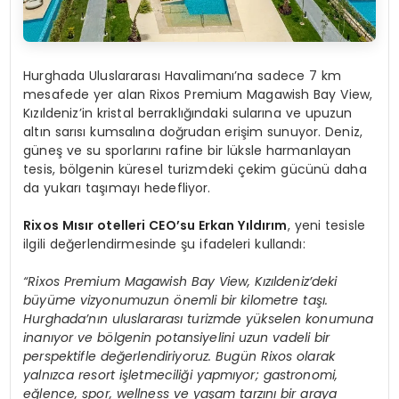
Hurghada Uluslararası Havalimanı’na sadece 7 km
mesafede yer alan Rixos Premium Magawish Bay View,
Kızıldeniz’in kristal berraklığındaki sularına ve upuzun
altın sarısı kumsalına doğrudan erişim sunuyor. Deniz,
güneş ve su sporlarını rafine bir lüksle harmanlayan
tesis, bölgenin küresel turizmdeki çekim gücünü daha
da yukarı taşımayı hedefliyor.
Rixos Mısır otelleri CEO’su Erkan Yıldırım
, yeni tesisle
ilgili değerlendirmesinde şu ifadeleri kullandı:
“Rixos Premium Magawish Bay View, Kızıldeniz’deki
büyüme vizyonumuzun önemli bir kilometre taşı.
Hurghada’nın uluslararası turizmde yükselen konumuna
inanıyor ve bölgenin potansiyelini uzun vadeli bir
perspektifle değerlendiriyoruz. Bugün Rixos olarak
yalnızca resort işletmeciliği yapmıyor; gastronomi,
eğlence, spor, wellness ve yaşam tarzını bir araya