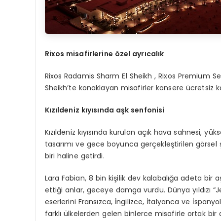
Rixos
misafirlerine özel ayrı
cal
ık
Rixos Radamis Sharm El Sheikh , Rixos Premium Sea
Sheikh’te konaklayan misafirler konsere ücretsiz ka
Kızıldeniz kıyısında aşk s
enfonisi
Kızıldeniz kıyısında kurulan açık hava sahnesi, yükse
tasarımı ve gece boyunca gerçekleştirilen görsel ş
biri haline getirdi.
Lara Fabian, 8 bin kişilik dev kalabalığa adeta bir 
ettiği anlar, geceye damga vurdu. Dünya yıldızı “Je
eserlerini Fransızca, İngilizce, İtalyanca ve İspany
farklı ülkelerden gelen binlerce misafirle ortak bir