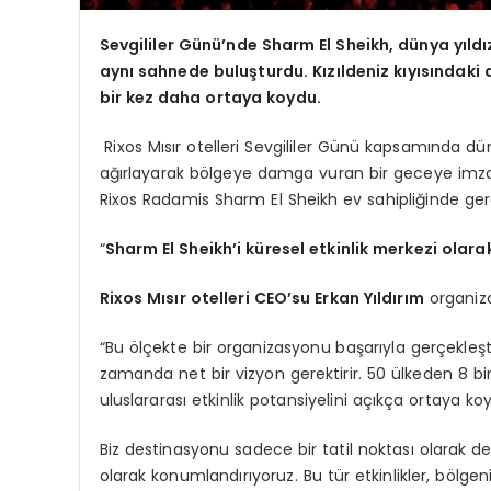
Sevgililer Günü’
nde Sharm El Sheikh, d
ünya yıldı
aynı sahnede buluşturdu. Kızıldeniz kıyısındaki
bir kez daha ortaya koydu.
Rixos Mısır otelleri Sevgililer Günü kapsamında d
ağırlayarak bölgeye damga vuran bir geceye imza 
Rixos Radamis Sharm El Sheikh ev sahipliğinde gerç
“
Sharm El Sheikh
’
i küresel etkinlik merkezi olar
Rixos M
ısır otelleri CEO
’
su Erkan Yıldırım
organiza
“Bu ölçekte bir organizasyonu başarıyla gerçekleşt
zamanda net bir vizyon gerektirir. 50 ülkeden 8 bin
uluslararası etkinlik potansiyelini açıkça ortaya ko
Biz destinasyonu sadece bir tatil noktası olarak d
olarak konumlandırıyoruz. Bu tür etkinlikler, bölgen