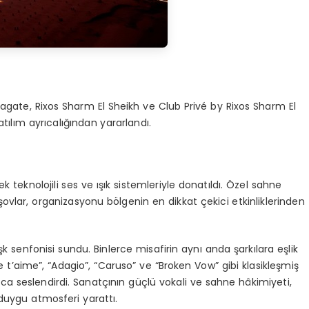
gate, Rixos Sharm El Sheikh ve Club Privé by Rixos Sharm El
tılım ayrıcalığından yararlandı.
k teknolojili ses ve ışık sistemleriyle donatıldı. Özel sahne
ovlar, organizasyonu bölgenin en dikkat çekici etkinliklerinden
aşk senfonisi sundu. Binlerce misafirin aynı anda şarkılara eşlik
 t’aime”, “Adagio”, “Caruso” ve “Broken Vow” gibi klasikleşmiş
olca seslendirdi. Sanatçının güçlü vokali ve sahne hâkimiyeti,
 duygu atmosferi yarattı.