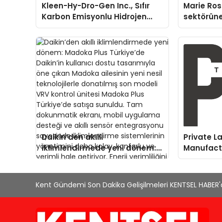
Kleen-Hy-Dro-Gen Inc., Sıfır
Marie Ro
Karbon Emisyonlu Hidrojen
sektörüne
Isıtma Teknolojisinde ISO ve
TSSA Düzenleyici Onaylarını
Aldı
Daikin’den akıllı
Private L
iklimlendirmede yeni dönem:
Manufactu
Madoka Plus Türkiye’de
Need to 
Daikin’in kullanıcı dostu
tasarımıyla öne çıkan Madoka
Kent Gündemi Son Dakika Gelişilmeleri KENTSEL HABER
ailesinin yeni nesil
teknolojilerle donatılmış son
modeli VRV kontrol ünitesi