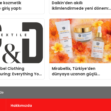
se kozmetik
Daikin’den akıllı
 giriş yaptı
iklimlendirmede yeni dönem:
Madoka Plus Türkiye’de
abel Clothing
Mirabellix, Türkiye’den
ring: Everything You
dünyaya uzanan güçlü
Know
büyümesini sürdürüyor
'de
Hakkımızda