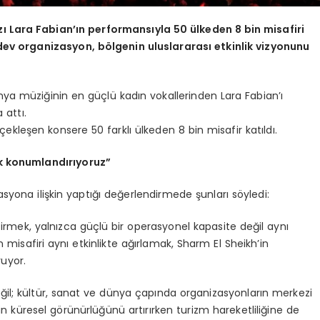
zı
Lara Fabian
’ın performansıyla 50 ülkeden 8 bin misafiri
 dev organizasyon, b
ö
lgenin uluslararası etkinlik vizyonunu
ünya müziğinin en güçlü kadın vokallerinden Lara Fabian’ı
attı.
ekleşen konsere 50 farklı ülkeden 8 bin misafir katıldı.
ak konumlandırıyoruz”
syona ilişkin yaptığı değerlendirmede şunları söyledi:
irmek, yalnızca güçlü bir operasyonel kapasite değil aynı
 misafiri aynı etkinlikte ağırlamak, Sharm El Sheikh’in
yuyor.
eğil; kültür, sanat ve dünya çapında organizasyonların merkezi
in küresel görünürlüğünü artırırken turizm hareketliliğine de