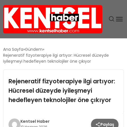
SON DAKIKA
Ana Sayfa
Gündem
Rejeneratif fizyoterapiye ilgi artıyor: Hücresel düzeyde
GÜNDEM
iyileşmeyi hedefleyen teknolojiler öne çıkıyor
EKONOMI
Rejeneratif fizyoterapiye ilgi artıyor:
Hücresel düzeyde iyileşmeyi
EĞITIM
hedefleyen teknolojiler öne çıkıyor
TEKNOLOJI
MAGAZIN
Kentsel Haber
Paylaş
10 Haziran 2026