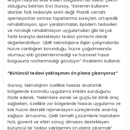
Araştırmalarda elde edilen bulguların da dikkat çekici
olduğunu belirten Erol Gürsoy, “Sistemin kullanım
alanları fizik tedaviyle sınırlı değil. Plastik cerrahi
operasyonları sonrası toparlanma süreçleri, ortopedik
rehabilitasyon, spor yaralanmaları, lipödem tedavileri
ve nörolojik rehabilitasyon uygulamaları gibi birçok
farklı branşta destekleyici tedavi yöntemi olarak
değerlendiriliyor. QMR teknolojisine ilişkin çalışmalarda
hücre canlılığının korunduğu, hücre çoğalmasında
olumsuz etki gözlemlenmediği ve hücresel hasar
bulgusuna rastlanmadığı görülüyor” ifadelerini kullandı.
“Bütüncül tedavi yaklaşımını ön plana çıkarıyoruz”
Gürsoy, teknolojinin özellikle hassas anatomik
bölgelerde kontrollü uygulama imkânı sunduğunu
ifade ederek, “Hekimlere esnek ve güçlü bir klinik araç
sağlarken, özellikle zor bölgelerde hassas uygulama ve
kök hücre destekli rejenerasyon süreçlerinde avantaj
sağlıyor. Amacımız, QMR temelli çözümlerle hastaların
hızlı, güvenli ve etkin sonuç almasını destekleyen
bütüncül bir tedavi yaklaşımını ön plana çıkarmak”