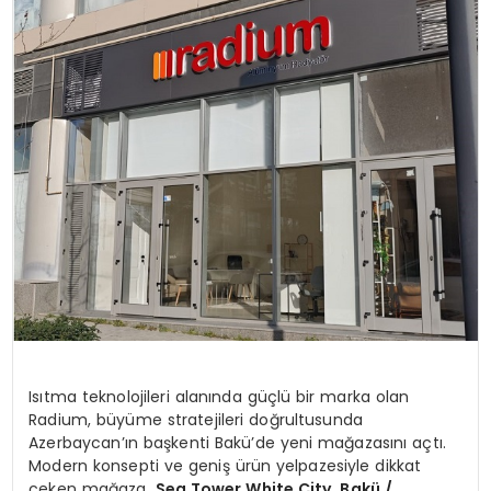
KÜLTÜR & SANAT
SPOR
SAĞLIK
Isıtma teknolojileri alanında güçlü bir marka olan
Radium, büyüme stratejileri doğrultusunda
Azerbaycan’ın başkenti Bakü’de yeni mağazasını açtı.
Modern konsepti ve geniş ürün yelpazesiyle dikkat
çeken mağaza,
Sea Tower White City, Bakü /