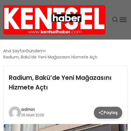
SON DAKIKA
Ana Sayfa
Gündem
Radium, Bakü’de Yeni Mağazasını Hizmete Açtı
GÜNDEM
Radium, Bakü’de Yeni Mağazasını
EKONOMI
Hizmete Açtı
EĞITIM
TEKNOLOJI
admin
Paylaş
26 Mart 2026
MAGAZIN