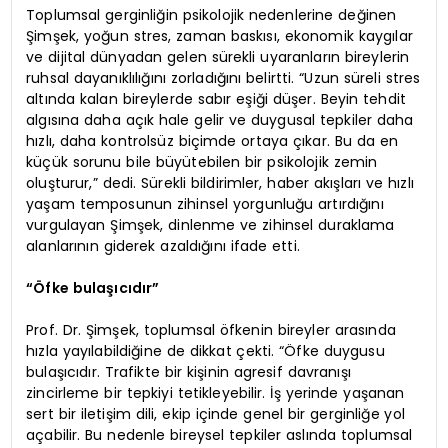
Toplumsal gerginliğin psikolojik nedenlerine değinen
Şimşek, yoğun stres, zaman baskısı, ekonomik kaygılar
ve dijital dünyadan gelen sürekli uyaranların bireylerin
ruhsal dayanıklılığını zorladığını belirtti. “Uzun süreli stres
altında kalan bireylerde sabır eşiği düşer. Beyin tehdit
algısına daha açık hale gelir ve duygusal tepkiler daha
hızlı, daha kontrolsüz biçimde ortaya çıkar. Bu da en
küçük sorunu bile büyütebilen bir psikolojik zemin
oluşturur,” dedi. Sürekli bildirimler, haber akışları ve hızlı
yaşam temposunun zihinsel yorgunluğu artırdığını
vurgulayan Şimşek, dinlenme ve zihinsel duraklama
alanlarının giderek azaldığını ifade etti.
“Öfke bulaşıcıdır”
Prof. Dr. Şimşek, toplumsal öfkenin bireyler arasında
hızla yayılabildiğine de dikkat çekti. “Öfke duygusu
bulaşıcıdır. Trafikte bir kişinin agresif davranışı
zincirleme bir tepkiyi tetikleyebilir. İş yerinde yaşanan
sert bir iletişim dili, ekip içinde genel bir gerginliğe yol
açabilir. Bu nedenle bireysel tepkiler aslında toplumsal