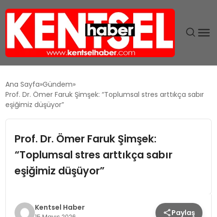
SON DAKIKA
Ana Sayfa
Gündem
Prof. Dr. Ömer Faruk Şimşek: “Toplumsal stres arttıkça sabır
GÜNDEM
eşiğimiz düşüyor”
EKONOMI
Prof. Dr. Ömer Faruk Şimşek:
“Toplumsal stres arttıkça sabır
EĞITIM
eşiğimiz düşüyor”
TEKNOLOJI
MAGAZIN
Kentsel Haber
Paylaş
15 Mayıs 2026