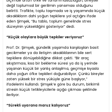
biçimde artan öfke ve tahammülsüzlüğün, bireysel
değil toplumsal bir gerilimin yansıması olduğunu
belirtti. Trafikte, toplu taşımada ve iş yaşamında küçük
aksaklıkların dahi yoğun tepkilere yol açtığını ifade
eden Şimşek, “Bu tablo, toplum genelinde stres
düzeyinin yükseldiğini gösteriyor” dedi.
“Küçük olaylara büyük tepkiler veriyoruz”
Prof. Dr. Şimşek, gündelik yaşamda karşılaşılan basit
gecikmeler ya da iletişim aksaklıklarının bile sert
tepkilere dönüşebildiğine dikkat çekti. “Bir araç
sıkıştırması, kısa bir bekleme süresi ya da iş yerinde
yaşanan küçük bir yanlış anlaşılma, geçmişe kıyasla
daha yoğun öfke tepkileri doğurabiliyor. Çünkü bireyler
zaten yüksek bir stres yüküyle güne başlıyor,”
ifadelerini kullandı. Şimşek’e göre bu durum, birikimli
stresin küçük tetikleyicilerle açığa çıkması şeklinde
ilerliyor.
“Sürekli uyarana maruz kalıyoruz”