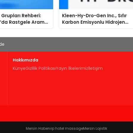
Grupları Rehberi:
Kleen-Hy-Dro-Gen Inc., Sıfır
’da Rastgele Arama
Karbon Emisyonlu Hidrojen
egori Bazlı Keşif
Isıtma Teknolojisinde ISO ve
TSSA Düzenleyici Onaylarını
Aldı
'de
Hakkımızda
Künye
Gizlilik Politikası
Yayın İlkelerimiz
İletişim
Mersin Haber
vip hotel massage
Mersin Lojistik