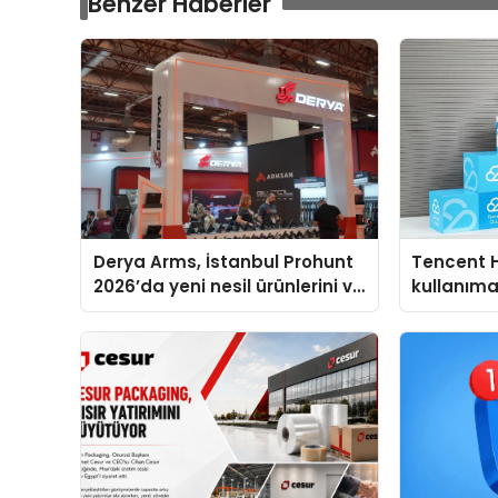
Benzer Haberler
Derya Arms, İstanbul Prohunt
Tencent 
2026’da yeni nesil ürünlerini ve
kullanım
global marka vizyonunu
sergiledi