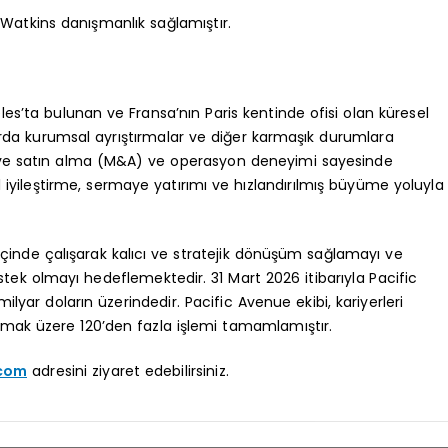
 Watkins danışmanlık sağlamıştır.
es’ta bulunan ve Fransa’nın Paris kentinde ofisi olan küresel
azarda kurumsal ayrıştırmalar ve diğer karmaşık durumlara
 ve satın alma (M&A) ve operasyon deneyimi sayesinde
iyileştirme, sermaye yatırımı ve hızlandırılmış büyüme yoluyla
i içinde çalışarak kalıcı ve stratejik dönüşüm sağlamayı ve
tek olmayı hedeflemektedir. 31 Mart 2026 itibarıyla Pacific
lyar doların üzerindedir. Pacific Avenue ekibi, kariyerleri
lmak üzere 120’den fazla işlemi tamamlamıştır.
.com
adresini ziyaret edebilirsiniz.