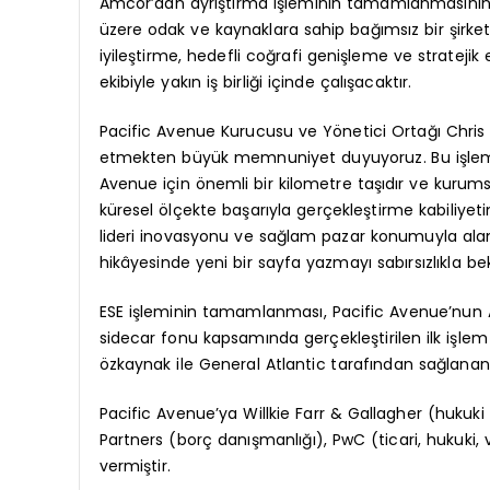
Amcor’dan ayrıştırma işleminin tamamlanmasının 
üzere odak ve kaynaklara sahip bağımsız bir şirket
iyileştirme, hedefli coğrafi genişleme ve stratej
ekibiyle yakın iş birliği içinde çalışacaktır.
Pacific Avenue Kurucusu ve Yönetici Ortağı Chris
etmekten büyük memnuniyet duyuyoruz. Bu işlem,
Avenue için önemli bir kilometre taşıdır ve kurumsal
küresel ölçekte başarıyla gerçekleştirme kabiliyeti
lideri inovasyonu ve sağlam pazar konumuyla alanınd
hikâyesinde yeni bir sayfa yazmayı sabırsızlıkla bek
ESE işleminin tamamlanması, Pacific Avenue’nun A
sidecar fonu kapsamında gerçekleştirilen ilk işle
özkaynak ile General Atlantic tarafından sağlanan 
Pacific Avenue’ya Willkie Farr & Gallagher (hukuk
Partners (borç danışmanlığı), PwC (ticari, hukuki,
vermiştir.