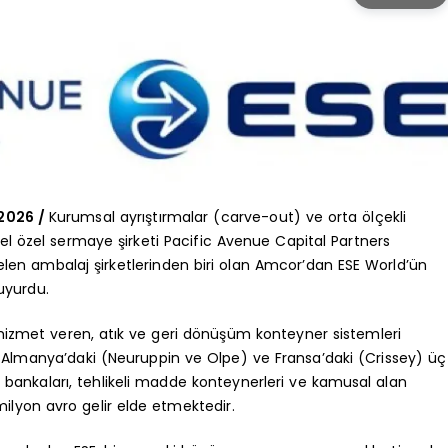
 2026 /
Kurumsal ayrıştırmalar (carve-out) ve orta ölçekli
l özel sermaye şirketi Pacific Avenue Capital Partners
gelen ambalaj şirketlerinden biri olan Amcor’dan ESE World’ün
uyurdu.
hizmet veren, atık ve geri dönüşüm konteyner sistemleri
t; Almanya’daki (Neuruppin ve Olpe) ve Fransa’daki (Crissey) üç
 bankaları, tehlikeli madde konteynerleri ve kamusal alan
lyon avro gelir elde etmektedir.