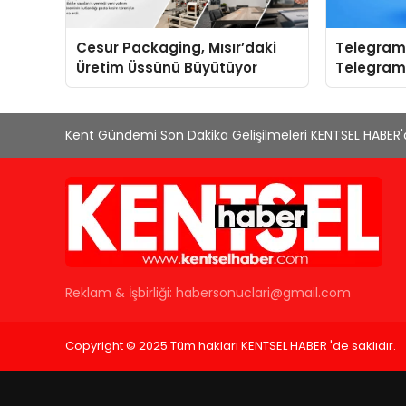
Cesur Packaging, Mısır’daki
Telegram 
Üretim Üssünü Büyütüyor
Telegram
Yerine Kat
Kent Gündemi Son Dakika Gelişilmeleri KENTSEL HABER
Reklam & İşbirliği:
habersonuclari@gmail.com
Copyright © 2025 Tüm hakları KENTSEL HABER 'de saklıdır.