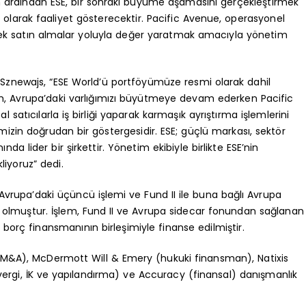
ardından ESE, bir sonraki büyüme aşamasını gerçekleştirmek
 olarak faaliyet gösterecektir. Pacific Avenue, operasyonel
ik ek satın almalar yoluyla değer yaratmak amacıyla yönetim
 Sznewajs, “ESE World’ü portföyümüze resmi olarak dahil
 Avrupa’daki varlığımızı büyütmeye devam ederken Pacific
 satıcılarla iş birliği yaparak karmaşık ayrıştırma işlemlerini
mizin doğrudan bir göstergesidir. ESE; güçlü markası, sektör
a lider bir şirkettir. Yönetim ekibiyle birlikte ESE’nin
liyoruz” dedi.
vrupa’daki üçüncü işlemi ve Fund II ile buna bağlı Avrupa
m olmuştur. İşlem, Fund II ve Avrupa sidecar fonundan sağlanan
borç finansmanının birleşimiyle finanse edilmiştir.
i M&A), McDermott Will & Emery (hukuki finansman), Natixis
 vergi, İK ve yapılandırma) ve Accuracy (finansal) danışmanlık