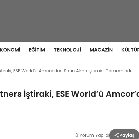
EKONOMI
EĞITIM
TEKNOLOJI
MAGAZIN
KÜLTÜ
İştiraki, ESE World’ü Amcor’dan Satın Alma İşlemini Tamamladı
tners İştiraki, ESE World’ü Amcor
0 Yorum Yapıldı
Paylaş