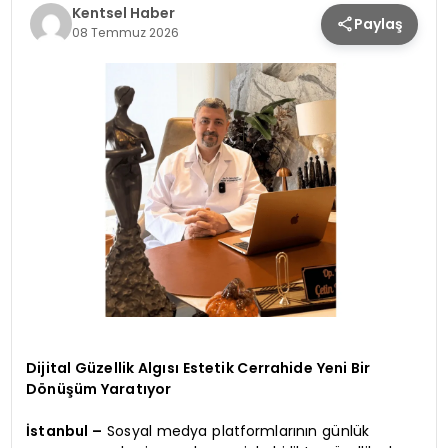
Kentsel Haber
Paylaş
KÜLTÜR & SANAT
08 Temmuz 2026
SPOR
SAĞLIK
Dijital Güzellik Algısı Estetik Cerrahide Yeni Bir
Dönüşüm Yaratıyor
İstanbul –
Sosyal medya platformlarının günlük