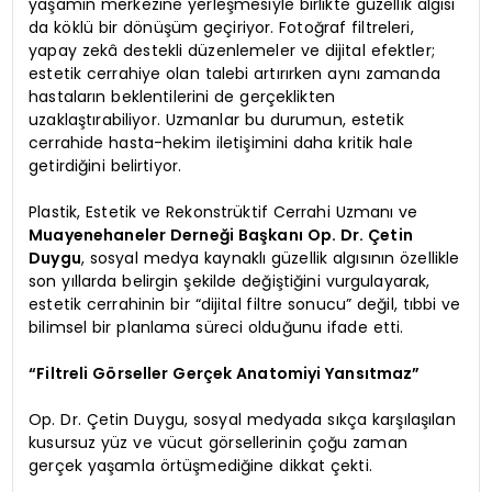
yaşamın merkezine yerleşmesiyle birlikte güzellik algısı
da köklü bir dönüşüm geçiriyor. Fotoğraf filtreleri,
yapay zekâ destekli düzenlemeler ve dijital efektler;
estetik cerrahiye olan talebi artırırken aynı zamanda
hastaların beklentilerini de gerçeklikten
uzaklaştırabiliyor. Uzmanlar bu durumun, estetik
cerrahide hasta-hekim iletişimini daha kritik hale
getirdiğini belirtiyor.
Plastik, Estetik ve Rekonstrüktif Cerrahi Uzmanı ve
Muayenehaneler Derneği Başkanı Op. Dr. Çetin
Duygu
, sosyal medya kaynaklı güzellik algısının özellikle
son yıllarda belirgin şekilde değiştiğini vurgulayarak,
estetik cerrahinin bir “dijital filtre sonucu” değil, tıbbi ve
bilimsel bir planlama süreci olduğunu ifade etti.
“Filtreli Görseller Gerçek Anatomiyi Yansıtmaz”
Op. Dr. Çetin Duygu, sosyal medyada sıkça karşılaşılan
kusursuz yüz ve vücut görsellerinin çoğu zaman
gerçek yaşamla örtüşmediğine dikkat çekti.