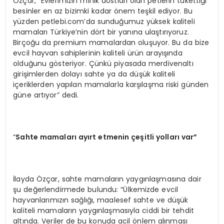
Özçar, “Evlerimizin minik dostları olan petlerin tükettiği
besinler en az bizimki kadar önem teşkil ediyor. Bu
yüzden petlebi.com’da sunduğumuz yüksek kaliteli
mamaları Türkiye’nin dört bir yanına ulaştırıyoruz.
Birçoğu da premium mamalardan oluşuyor. Bu da bize
evcil hayvan sahiplerinin kaliteli ürün arayışında
olduğunu gösteriyor. Çünkü piyasada merdivenaltı
girişimlerden dolayı sahte ya da düşük kaliteli
içeriklerden yapılan mamalarla karşılaşma riski günden
güne artıyor” dedi.
“
Sahte mamaları
ay
ırt etmenin çeşitli yolları var”
İlayda Özçar, sahte mamaların yaygınlaşmasına dair
şu değerlendirmede bulundu: “Ülkemizde evcil
hayvanlarımızın sağlığı, maalesef sahte ve düşük
kaliteli mamaların yaygınlaşmasıyla ciddi bir tehdit
altında. Veriler de bu konuda acil önlem alınması