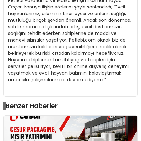
Petlebi Pazarlama ve Marka İletişimi Uzmanı İlayda
Özçar, konuya ilişkin sözlerini şöyle sonlandırdı, “Evcil
hayvanlarımız, ailemizin birer üyesi ve onların sağlığı,
mutluluğu birçok şeyden önemli. Ancak son dönemde,
sahte mama satışlarındaki artış, evcil dostlarımızın
sağlığını tehdit ederken sahiplerine de maddi ve
manevi sıkıntılar yaşatıyor. Petlebi.com olarak biz de,
ürünlerimizin kalitesini ve güvenilirliğini öncelik olarak
belirleyerek bu riski ortadan kaldırmayı hedefliyoruz.
Hayvan sahiplerinin tüm ihtiyaç ve talepleri için
servisler geliştiriyor, keyifli bir online alışveriş deneyimi
yaşatmak ve evcil hayvan bakımını kolaylaştırmak
amacıyla çalışmalarımıza devam ediyoruz.”
Benzer Haberler