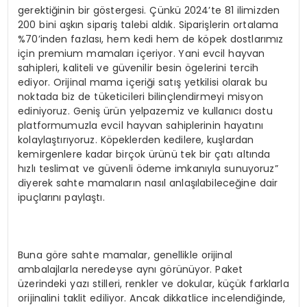
gerektiğinin bir göstergesi. Çünkü 2024’te 81 ilimizden
200 bini aşkın sipariş talebi aldık. Siparişlerin ortalama
%70’inden fazlası, hem kedi hem de köpek dostlarımız
için premium mamaları içeriyor. Yani evcil hayvan
sahipleri, kaliteli ve güvenilir besin ögelerini tercih
ediyor. Orijinal mama içeriği satış yetkilisi olarak bu
noktada biz de tüketicileri bilinçlendirmeyi misyon
ediniyoruz. Geniş ürün yelpazemiz ve kullanıcı dostu
platformumuzla evcil hayvan sahiplerinin hayatını
kolaylaştırıyoruz. Köpeklerden kedilere, kuşlardan
kemirgenlere kadar birçok ürünü tek bir çatı altında
hızlı teslimat ve güvenli ödeme imkanıyla sunuyoruz”
diyerek sahte mamaların nasıl anlaşılabileceğine dair
ipuçlarını paylaştı.
Buna göre sahte mamalar, genellikle orijinal
ambalajlarla neredeyse aynı görünüyor. Paket
üzerindeki yazı stilleri, renkler ve dokular, küçük farklarla
orijinalini taklit ediliyor. Ancak dikkatlice incelendiğinde,