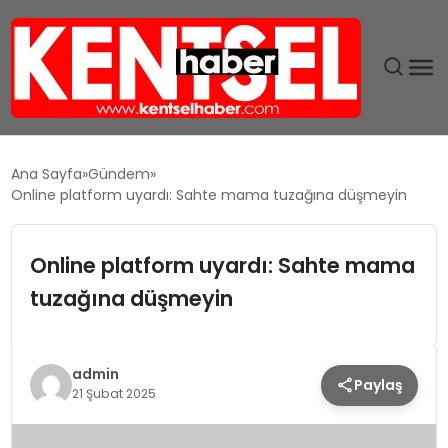
SON DAKIKA
Ana Sayfa
Gündem
Online platform uyardı: Sahte mama tuzağına düşmeyin
GÜNDEM
Online platform uyardı: Sahte mama
EKONOMI
tuzağına düşmeyin
EĞITIM
TEKNOLOJI
admin
Paylaş
21 Şubat 2025
MAGAZIN