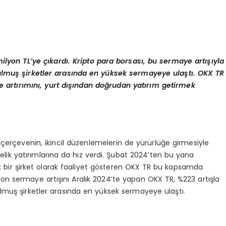
milyon TL’ye çıkardı
. Kripto para borsas
ı, bu sermaye artışıyla
urulmuş şirketler arasında en yüksek sermayeye ulaştı. OKX TR
rtırımını, yurt dışından doğrudan yatırım getirmek
al çerçevenin, ikincil düzenlemelerin de yürürlüğe girmesiyle
elik yatırımlarına da hız verdi. Şubat 2024’ten bu yana
ik bir şirket olarak faaliyet gösteren OKX TR bu kapsamda
on sermaye artışını Aralık 2024’te yapan OKX TR, %223 artışla
rulmuş şirketler arasında en yüksek sermayeye ulaştı.