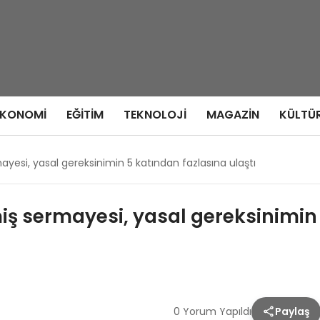
EKONOMI
EĞITIM
TEKNOLOJI
MAGAZIN
KÜLTÜ
yesi, yasal gereksinimin 5 katından fazlasına ulaştı
iş sermayesi, yasal gereksinimin
0 Yorum Yapıldı
Paylaş