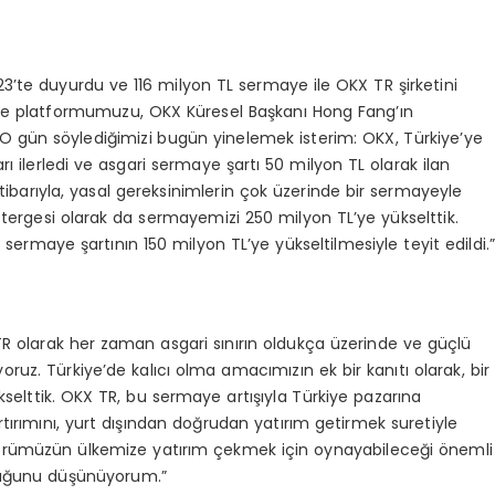
023’te duyurdu ve 116 milyon TL sermaye ile OKX TR şirketini
i ve platformumuzu, OKX Küresel Başkanı Hong Fang’ın
. O gün söylediğimizi bugün yinelemek isterim: OKX, Türkiye’ye
ı ilerledi ve asgari sermaye şartı 50 milyon TL olarak ilan
 itibarıyla, yasal gereksinimlerin çok üzerinde bir sermayeyle
stergesi olarak da sermayemizi 250 milyon TL’ye yükselttik.
ermaye şartının 150 milyon TL’ye yükseltilmesiyle teyit edildi.
 olarak her zaman asgari sınırın oldukça üzerinde ve güçlü
ruz. Türkiye’de kalıcı olma amacımızın ek bir kanıtı olarak, bir
selttik. OKX TR, bu sermaye artışıyla Türkiye pazarına
rtırımını, yurt dışından doğrudan yatırım getirmek suretiyle
örümüzün ülkemize yatırım çekmek için oynayabileceği önemli
olduğunu düşünüyorum.”