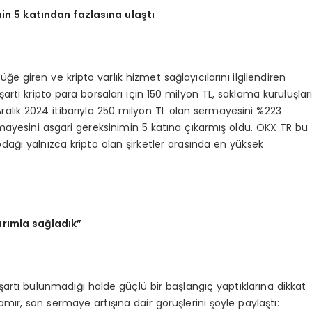
n 5 katından fazlasına ulaştı
 giren ve kripto varlık hizmet sağlayıcılarını ilgilendiren
tı kripto para borsaları için 150 milyon TL, saklama kuruluşlar
Aralık 2024 itibarıyla 250 milyon TL olan sermayesini %223
mayesini asgari gereksinimin 5 katına çıkarmış oldu. OKX TR bu
ağı yalnızca kripto olan şirketler arasında en yüksek
ırımla sağladık”
şartı bulunmadığı halde güçlü bir başlangıç yaptıklarına dikkat
, son sermaye artışına dair görüşlerini şöyle paylaştı: