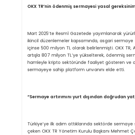
OKX TR’nin ödenmiş sermayesi yasal gereksinimi
Mart 2025’te Resmî Gazetede yayımlanarak yürürlüğe
ikincil düzenlemeler kapsamında, asgari sermaye şar
içinse 500 milyon TL olarak belirlenmişti. OKX TR, 
artışla 807 milyon TL’ye yükselterek, ödenmiş ser
hamleyle kripto sektöründe faaliyet gösteren ve od
sermayeye sahip platform unvanını elde etti.
“Sermaye artırımını yurt dışından doğrudan yat
Türkiye’ye ilk adım attıklarında sektörde sermaye 
çeken OKX TR Yönetim Kurulu Başkanı Mehmet Çamır