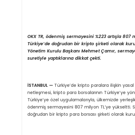
OKX TR,
ö
denmiş sermayesini %223
art
ışla 807 
Türkiye’
de do
ğrudan bir kripto şirketi olarak k
Yönetim Kurulu Başkanı Mehmet Çamır, sermaye a
suretiyle yaptıklarına dikkat çekti.
İSTANBUL —
Türkiye’de kripto paralara ilişkin yas
netleşmesi, kripto para borsalarının Türkiye’ye yön
Türkiye’ye özel uygulamalarıyla, ülkemizde yerleş
ödenmiş sermayesini 807 milyon TL’ye yükseltti. S
doğrudan bir kripto para borsası şirketi olarak ku