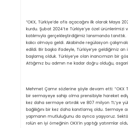
“OKX, Türkiye’de ofis açacağını ilk olarak Mayıs 2
kurdu. Şubat 2024’te Türkiye’ye özel ürünlerimiz
katılımıyla gerçekleştirdiğimiz lansmanda tanıttık
kalıcı olmaya geldi. Akabinde regülasyon çalışmalar
edildi. Bir başka ifadeyle, Türkiye’ye geldiğimiz an
başlamış olduk. Türkiye’ye olan inancımızın bir gö
Attığımız bu adımın ne kadar doğru olduğu, asgari s
Mehmet Çamır sözlerine şöyle devam etti: “OKX TR
bir sermayeye sahip olma prensibiyle hareket ediyo
kez daha sermaye artırdık ve 807 milyon TL’ye yük
bağlılığını bir kez daha kanıtlamış oldu. Sermaye a
yapmanın mutluluğunu da ayrıca yaşıyoruz. Sekt
rolün en iyi örneğinin OKX’in yaptığı yatırımlar 