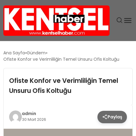
SON DAKIKA
Ana Sayfa
Gündem
Ofiste Konfor ve Verimliliğin Temel Unsuru Ofis Koltuğu
GÜNDEM
Ofiste Konfor ve Verimliliğin Temel
EKONOMI
Unsuru Ofis Koltuğu
EĞITIM
TEKNOLOJI
admin
Paylaş
30 Mart 2026
MAGAZIN