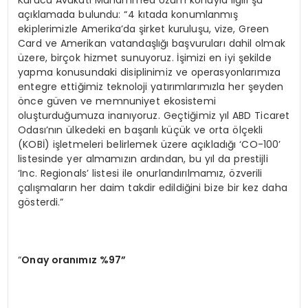
Kurucu Avukatı Muhammed Üzüm konuyla ilgili şu
açıklamada bulundu: “4 kıtada konumlanmış
ekiplerimizle Amerika’da şirket kuruluşu, vize, Green
Card ve Amerikan vatandaşlığı başvuruları dahil olmak
üzere, birçok hizmet sunuyoruz. İşimizi en iyi şekilde
yapma konusundaki disiplinimiz ve operasyonlarımıza
entegre ettiğimiz teknoloji yatırımlarımızla her şeyden
önce güven ve memnuniyet ekosistemi
oluşturduğumuza inanıyoruz. Geçtiğimiz yıl ABD Ticaret
Odası’nın ülkedeki en başarılı küçük ve orta ölçekli
(KOBİ) işletmeleri belirlemek üzere açıkladığı ‘CO-100’
listesinde yer almamızın ardından, bu yıl da prestijli
‘Inc. Regionals’ listesi ile onurlandırılmamız, özverili
çalışmaların her daim takdir edildiğini bize bir kez daha
gösterdi.”
“
Onay oranımız %97”