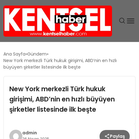
SON DAKIKA
Ana Sayfa
Gündem
New York merkezli Türk hukuk girişimi, ABD’nin en hızlı
GÜNDEM
büyüyen şirketler listesinde ilk beşte
EKONOMI
New York merkezli Türk hukuk
girişimi, ABD’nin en hızlı büyüyen
EĞITIM
şirketler listesinde ilk beşte
TEKNOLOJI
MAGAZIN
admin
Paylaş
26 Nisan 2025