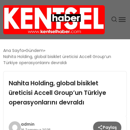
SON DAKIKA
Ana Sayfa
Gündem
Nahita Holding, global bisiklet üreticisi Accell Group’un
GÜNDEM
Türkiye operasyonlarını devraldı
EKONOMI
Nahita Holding, global bisiklet
üreticisi Accell Group’un Türkiye
EĞITIM
operasyonlarını devraldı
TEKNOLOJI
MAGAZIN
admin
Paylaş
16 Temmuz 2025