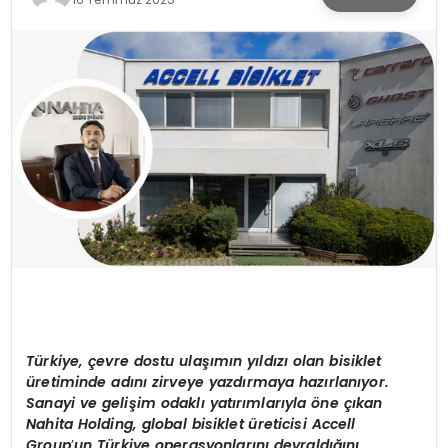
KÜLTÜR & SANAT
SPOR
SAĞLIK
Türkiye, çevre dostu ulaşımın yıldızı olan bisiklet
üretiminde adını zirveye yazdırmaya hazı
rlan
ıyor.
Sanayi ve gelişim odaklı yatırımlarıyla
ö
ne çıkan
Nahita Holding, global bisiklet üreticisi
Accell
Group
’
un Türkiye operasyonlarını
devral
dığını