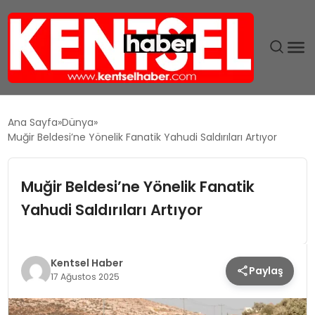
SON DAKIKA
Ana Sayfa
Dünya
Muğir Beldesi’ne Yönelik Fanatik Yahudi Saldırıları Artıyor
GÜNDEM
Muğir Beldesi’ne Yönelik Fanatik
EKONOMI
Yahudi Saldırıları Artıyor
EĞITIM
TEKNOLOJI
Kentsel Haber
Paylaş
17 Ağustos 2025
MAGAZIN