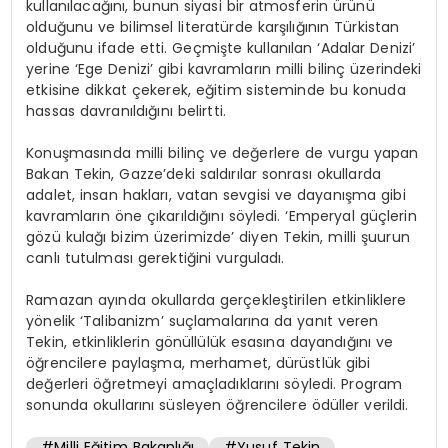
kullanılacağını, bunun siyasi bir atmosferin ürünü
olduğunu ve bilimsel literatürde karşılığının Türkistan
olduğunu ifade etti. Geçmişte kullanılan ‘Adalar Denizi’
yerine ‘Ege Denizi’ gibi kavramların milli bilinç üzerindeki
etkisine dikkat çekerek, eğitim sisteminde bu konuda
hassas davranıldığını belirtti.
Konuşmasında milli bilinç ve değerlere de vurgu yapan
Bakan Tekin, Gazze’deki saldırılar sonrası okullarda
adalet, insan hakları, vatan sevgisi ve dayanışma gibi
kavramların öne çıkarıldığını söyledi. ‘Emperyal güçlerin
gözü kulağı bizim üzerimizde’ diyen Tekin, milli şuurun
canlı tutulması gerektiğini vurguladı.
Ramazan ayında okullarda gerçekleştirilen etkinliklere
yönelik ‘Talibanizm’ suçlamalarına da yanıt veren
Tekin, etkinliklerin gönüllülük esasına dayandığını ve
öğrencilere paylaşma, merhamet, dürüstlük gibi
değerleri öğretmeyi amaçladıklarını söyledi. Program
sonunda okullarını süsleyen öğrencilere ödüller verildi.
#Milli Eğitim Bakanlığı
#Yusuf Tekin