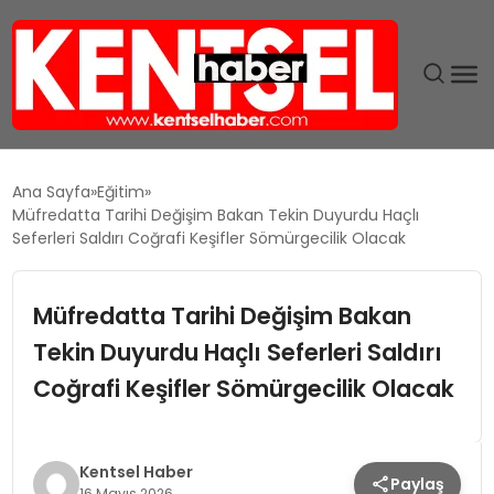
SON DAKIKA
Ana Sayfa
Eğitim
Müfredatta Tarihi Değişim Bakan Tekin Duyurdu Haçlı
GÜNDEM
Seferleri Saldırı Coğrafi Keşifler Sömürgecilik Olacak
EKONOMI
Müfredatta Tarihi Değişim Bakan
Tekin Duyurdu Haçlı Seferleri Saldırı
EĞITIM
Coğrafi Keşifler Sömürgecilik Olacak
TEKNOLOJI
MAGAZIN
Kentsel Haber
Paylaş
16 Mayıs 2026