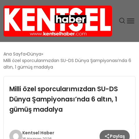
SON DAKIKA
Ana Sayfa
Dünya
Milli özel sporcularımızdan SU-DS Dünya Şampiyonası’nda 6
GÜNDEM
altın, 1 gümüş madalya
EKONOMI
Milli özel sporcularımızdan SU-DS
Dünya Şampiyonası’nda 6 altın, 1
EĞITIM
gümüş madalya
TEKNOLOJI
MAGAZIN
Kentsel Haber
Paylaş
16 Haziran 2026