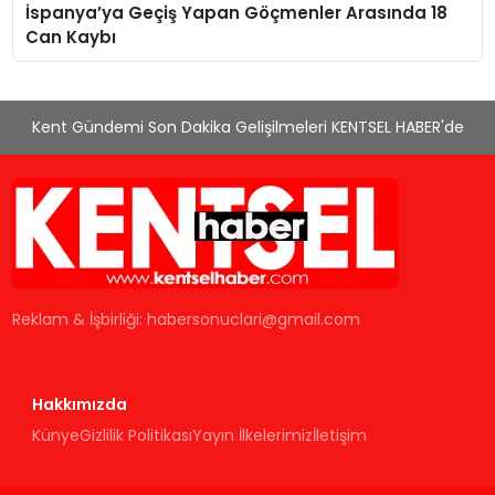
İspanya’ya Geçiş Yapan Göçmenler Arasında 18
Can Kaybı
Kent Gündemi Son Dakika Gelişilmeleri KENTSEL HABER'de
Reklam & İşbirliği:
habersonuclari@gmail.com
Hakkımızda
Künye
Gizlilik Politikası
Yayın İlkelerimiz
İletişim