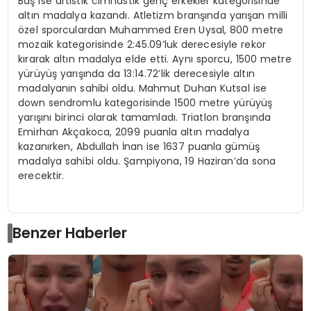
Baş ise artistik cimnastik genç erkekler kategorisinde
altın madalya kazandı. Atletizm branşında yarışan milli
özel sporculardan Muhammed Eren Uysal, 800 metre
mozaik kategorisinde 2:45.09’luk derecesiyle rekor
kırarak altın madalya elde etti. Aynı sporcu, 1500 metre
yürüyüş yarışında da 13:14.72’lik derecesiyle altın
madalyanın sahibi oldu. Mahmut Duhan Kutsal ise
down sendromlu kategorisinde 1500 metre yürüyüş
yarışını birinci olarak tamamladı. Triatlon branşında
Emirhan Akçakoca, 2099 puanla altın madalya
kazanırken, Abdullah İnan ise 1637 puanla gümüş
madalya sahibi oldu. Şampiyona, 19 Haziran’da sona
erecektir.
Benzer Haberler