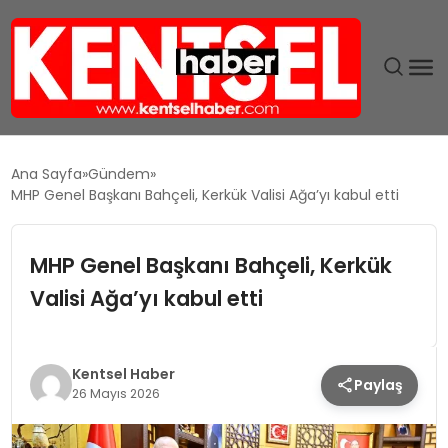
SON DAKIKA
Ana Sayfa
Gündem
MHP Genel Başkanı Bahçeli, Kerkük Valisi Ağa’yı kabul etti
GÜNDEM
MHP Genel Başkanı Bahçeli, Kerkük
EKONOMI
Valisi Ağa’yı kabul etti
EĞITIM
TEKNOLOJI
Kentsel Haber
Paylaş
26 Mayıs 2026
MAGAZIN