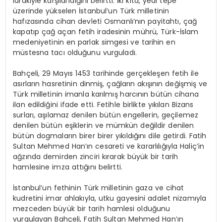
idrakiyle karşılandığını belirtti. İki kıta, yedi tepe
üzerinde yükselen İstanbul’un Türk milletinin
hafızasında cihan devleti Osmanlı’nın payitahtı, çağ
kapatıp çağ açan fetih iradesinin mührü, Türk-İslam
medeniyetinin en parlak simgesi ve tarihin en
müstesna tacı olduğunu vurguladı.
Bahçeli, 29 Mayıs 1453 tarihinde gerçekleşen fetih ile
asırların hasretinin dinmiş, çağların akışının değişmiş ve
Türk milletinin imanla karılmış harcının bütün cihana
ilan edildiğini ifade etti. Fetihle birlikte yıkılan Bizans
surları, aşılamaz denilen bütün engellerin, geçilemez
denilen bütün eşiklerin ve mümkün değildir denilen
bütün dogmaların birer birer yıkıldığını dile getirdi. Fatih
Sultan Mehmed Han’ın cesareti ve kararlılığıyla Haliç’in
ağzında demirden zinciri kırarak büyük bir tarih
hamlesine imza attığını belirtti.
İstanbul’un fethinin Türk milletinin gaza ve cihat
kudretini imar ahlakıyla, utku gayesini adalet nizamıyla
mezceden büyük bir tarih hamlesi olduğunu
vurgulayan Bahçeli, Fatih Sultan Mehmed Han’ın