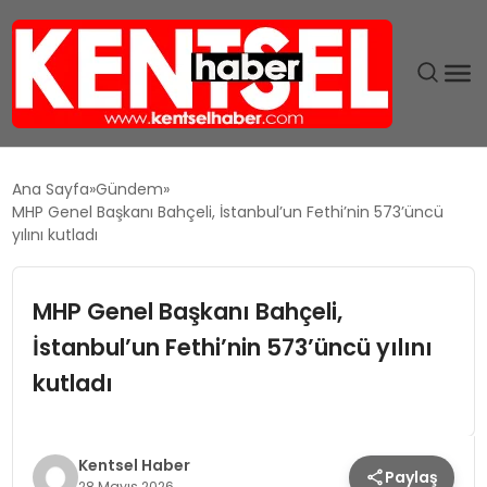
SON DAKIKA
Ana Sayfa
Gündem
MHP Genel Başkanı Bahçeli, İstanbul’un Fethi’nin 573’üncü
GÜNDEM
yılını kutladı
EKONOMI
MHP Genel Başkanı Bahçeli,
İstanbul’un Fethi’nin 573’üncü yılını
EĞITIM
kutladı
TEKNOLOJI
MAGAZIN
Kentsel Haber
Paylaş
28 Mayıs 2026