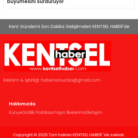
büyümesini sürdürüyor
Kent Gündemi Son Dakika Gelişilmeleri KENTSEL HABER'de
Reklam & İşbirliği:
habersonuclari@gmail.com
Hakkımızda
Künye
Gizlilik Politikası
Yayın İlkelerimiz
İletişim
Copyright © 2025 Tüm hakları KENTSEL HABER 'de saklıdır.