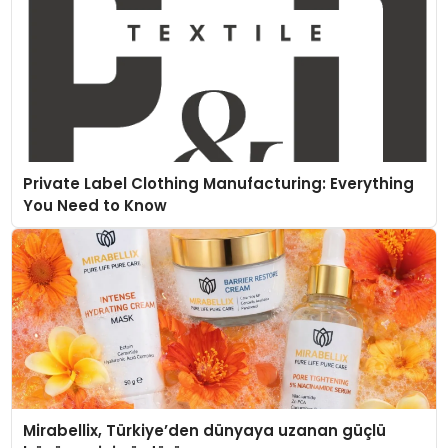
teknolojilerle donatılmış son modeli VRV kontrol
ünitesi Madoka Plus Türkiye’de satışa sunuldu.
Tam dokunmatik ekranı, mobil uygulama desteği
ve akıllı sensör entegrasyonu sayesinde
iklimlendirme sistemlerinin yönetimini daha kolay,
konforlu ve verimli hale getiriyor. Enerji verimliliğini
artırırken modern yaşam alanlarında teknolojiyi
estetik ile bulu
Private Label Clothing Manufacturing: Everything
You Need to Know
Mirabellix, Türkiye’den dünyaya uzanan güçlü