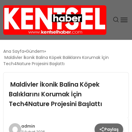
SON DAKIKA
Ana Sayfa
Gündem
Maldivler İkonik Balina Köpek Balıklarını Korumak İçin
GÜNDEM
Tech4Nature Projesini Başlattı
EKONOMI
Maldivler İkonik Balina Köpek
Balıklarını Korumak İçin
EĞITIM
Tech4Nature Projesini Başlattı
TEKNOLOJI
MAGAZIN
admin
Paylaş
11 Şubat 2026