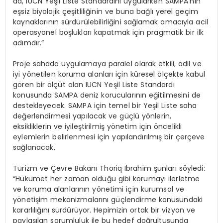
da, IUCN Yeşil Liste Standardını uygularken SAMPA’nın
eşsiz biyolojik çeşitliliğinin ve buna bağlı yerel geçim
kaynaklarının sürdürülebilirliğini sağlamak amacıyla acil
operasyonel boşlukları kapatmak için pragmatik bir ilk
adımdır.”
Proje sahada uygulamaya paralel olarak etkili, adil ve
iyi yönetilen koruma alanları için küresel ölçekte kabul
gören bir ölçüt olan IUCN Yeşil Liste Standardı
konusunda SAMPA deniz korucularının eğitilmesini de
destekleyecek. SAMPA için temel bir Yeşil Liste saha
değerlendirmesi yapılacak ve güçlü yönlerin,
eksikliklerin ve iyileştirilmiş yönetim için öncelikli
eylemlerin belirlenmesi için yapılandırılmış bir çerçeve
sağlanacak.
Turizm ve Çevre Bakanı Thoriq Ibrahim şunları söyledi:
“Hükümet her zaman olduğu gibi korumayı ilerletme
ve koruma alanlarının yönetimi için kurumsal ve
yönetişim mekanizmalarını güçlendirme konusundaki
kararlılığını sürdürüyor. Hepimizin ortak bir vizyon ve
paylaşılan sorumluluk ile bu hedef doğrultusunda