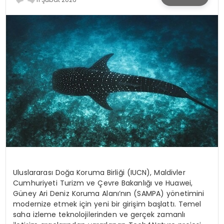
KÜLTÜR & SANAT
SPOR
SAĞLIK
Uluslararası Doğa Koruma Birliği (IUCN), Maldivler
Cumhuriyeti Turizm ve Çevre Bakanlığı ve Huawei,
Güney Ari Deniz Koruma Alanı’nın (SAMPA) yönetimini
modernize etmek için yeni bir girişim başlattı. Temel
saha izleme teknolojilerinden ve gerçek zamanlı