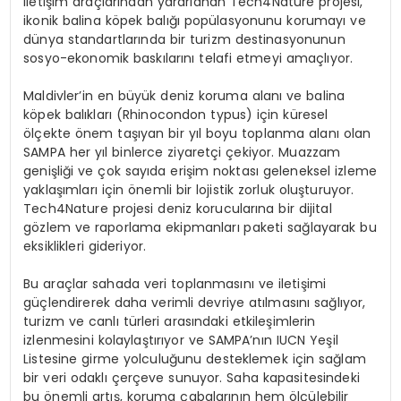
iletişim araçlarından yararlanan Tech4Nature projesi,
ikonik balina köpek balığı popülasyonunu korumayı ve
dünya standartlarında bir turizm destinasyonunun
sosyo-ekonomik baskılarını telafi etmeyi amaçlıyor.
Maldivler’in en büyük deniz koruma alanı ve balina
köpek balıkları (
Rhinocondon typus)
için küresel
ölçekte önem taşıyan bir yıl boyu toplanma alanı olan
SAMPA her yıl binlerce ziyaretçi çekiyor
.
Muazzam
genişliği ve çok sayıda erişim noktası geleneksel izleme
yaklaşımları için önemli bir lojistik zorluk oluşturuyor.
Tech4Nature projesi deniz korucularına bir dijital
gözlem ve raporlama ekipmanları paketi sağlayarak bu
eksiklikleri gideriyor.
Bu araçlar sahada veri toplanmasını ve iletişimi
güçlendirerek daha verimli devriye atılmasını sağlıyor,
turizm ve canlı türleri arasındaki etkileşimlerin
izlenmesini kolaylaştırıyor ve SAMPA’nın IUCN Yeşil
Listesine girme yolculuğunu desteklemek için sağlam
bir veri odaklı çerçeve sunuyor. Saha kapasitesindeki
bu önemli artış, koruma çabalarının hem ölçülebilir