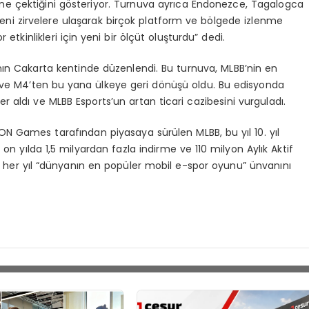
ine çektiğini gösteriyor. Turnuva ayrıca Endonezce, Tagalogca
yeni zirvelere ulaşarak birçok platform ve bölgede izlenme
 etkinlikleri için yeni bir ölçüt oluşturdu” dedi.
nın Cakarta kentinde düzenlendi. Bu turnuva, MLBB’nin en
u ve M4’ten bu yana ülkeye geri dönüşü oldu. Bu edisyonda
er aldı ve MLBB Esports’un artan ticari cazibesini vurguladı.
ON Games tarafından piyasaya sürülen MLBB, bu yıl 10. yıl
n yılda 1,5 milyardan fazla indirme ve 110 milyon Aylık Aktif
 her yıl “dünyanın en popüler mobil e-spor oyunu” ünvanını