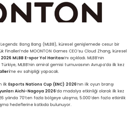
 Legends: Bang Bang (MLBB), küresel genişlemede cesur bir
ük Finalleri’nde MOONTON Games CEO’su Cloud Zhang, küresel
i
2026 MLBB E-spor Yol Haritası
‘nı açıkladı. MLBB’nin
k Türkiye, MLBB’nin amiral gemisi turnuvasının Avrupa’da ilk kez
lleri
‘ne ev sahipliği yapacak.
 ilk
Esports Nations Cup (ENC) 2026
‘nın ilk oyun branşı
yunları Aichi-Nagoya 2026
‘da madalya etkinliği olarak ilk kez
 yılında 70’ten fazla bölgeye ulaşma, 5.000’den fazla etkinlik
şma hedeflerine katkıda bulunuyor.