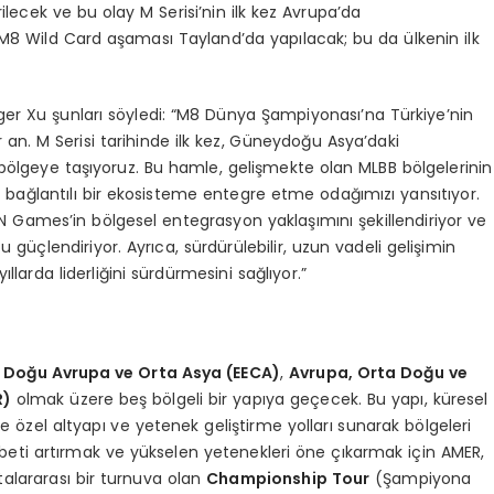
ilecek ve bu olay M Serisi’nin ilk kez Avrupa’da
 M8 Wild Card aşaması Tayland’da yapılacak; bu da ülkenin ilk
 Xu şunları söyledi: “M8 Dünya Şampiyonası’na Türkiye’nin
ir an. M Serisi tarihinde ilk kez, Güneydoğu Asya’daki
r bölgeye taşıyoruz. Bu hamle, gelişmekte olan MLBB bölgelerinin
bağlantılı bir ekosisteme entegre etme odağımızı yansıtıyor.
Games’in bölgesel entegrasyon yaklaşımını şekillendiriyor ve
 güçlendiriyor. Ayrıca, sürdürülebilir, uzun vadeli gelişimin
larda liderliğini sürdürmesini sağlıyor.”
,
Doğu Avrupa ve Orta Asya (EECA)
,
Avrupa, Orta Doğu ve
R)
olmak üzere beş bölgeli bir yapıya geçecek. Bu yapı, küresel
ye özel altyapı ve yetenek geliştirme yolları sunarak bölgeleri
abeti artırmak ve yükselen yetenekleri öne çıkarmak için AMER,
talararası bir turnuva olan
Championship Tour
(Şampiyona