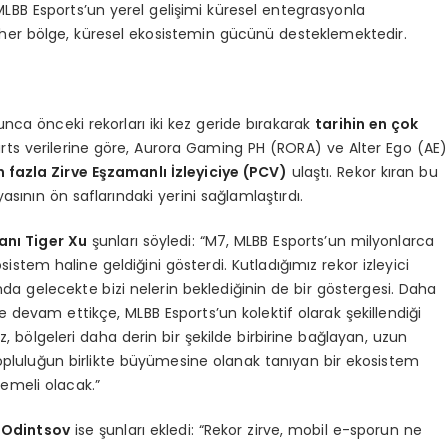
MLBB Esports’un yerel gelişimi küresel entegrasyonla
er bölge, küresel ekosistemin gücünü desteklemektedir.
unca önceki rekorları iki kez geride bırakarak
tarihin en çok
rts verilerine göre, Aurora Gaming PH (RORA) ve Alter Ego (AE)
 fazla Zirve Eşzamanlı İzleyiciye (PCV)
ulaştı. Rekor kıran bu
asının ön saflarındaki yerini sağlamlaştırdı.
nı Tiger Xu
şunları söyledi: “M7, MLBB Esports’un milyonlarca
istem haline geldiğini gösterdi. Kutladığımız rekor izleyici
da gelecekte bizi nelerin beklediğinin de bir göstergesi. Daha
e devam ettikçe, MLBB Esports’un kolektif olarak şekillendiği
 bölgeleri daha derin bir şekilde birbirine bağlayan, uzun
topluluğun birlikte büyümesine olanak tanıyan bir ekosistem
emeli olacak.”
 Odintsov
ise şunları ekledi: “Rekor zirve, mobil e-sporun ne