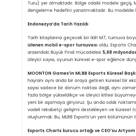
Turu) yer almaktadır. Bölge odaklı modele geçiş, 
dengeleme hedefini yansıtmaktadır. Bu modelde h
Endonezya’da Tarih Yazıldı
Tarih kitaplarına geçecek bir ikili! M7, turnuva boy
izlenen mobil e-spor turnuvası
oldu. Esports Cha
arasındaki Büyük Final mücadelesi
5,68 milyondan
izleyici sayısı, oyunun küresel e-spor eğlence düny
MOONTON Games’in MLBB Esports Küresel Başka
hayranı aynı anda bir araya getiren küresel bir ekos
sayısı sadece bir dönüm noktası değil, aynı zaman
fazla bölge yükseldikçe ve izleyici kitlesi büyümey
yeni bir aşamaya giriyoruz. Şu anda odak noktamız,
vadeli rekabetçi gelişimi destekleyen ve küresel 
oluşturmak. Bu, MLBB Esports’un yeni bölümünün t
Esports Charts kurucu ortağı ve CEO’su Artyom