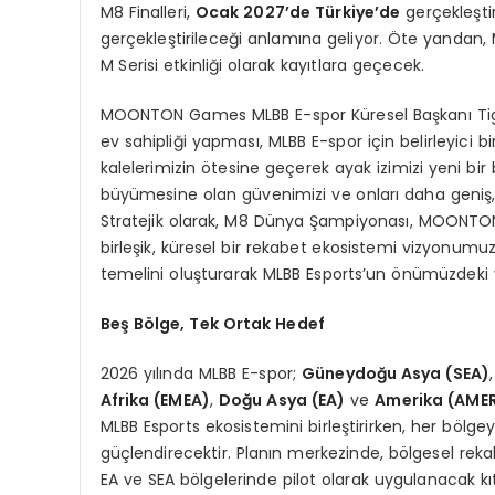
M8 Finalleri,
Ocak 2027’de Türkiye’de
gerçekleştir
gerçekleştirileceği anlamına geliyor. Öte yandan,
M Serisi etkinliği olarak kayıtlara geçecek.
MOONTON Games MLBB E-spor Küresel Başkanı Tiger
ev sahipliği yapması, MLBB E-spor için belirleyici b
kalelerimizin ötesine geçerek ayak izimizi yeni bi
büyümesine olan güvenimizi ve onları daha geniş, 
Stratejik olarak, M8 Dünya Şampiyonası, MOONTON 
birleşik, küresel bir rekabet ekosistemi vizyonumuzu
temelini oluşturarak MLBB Esports’un önümüzdeki yıl
Beş Bölge, Tek Ortak Hedef
2026 yılında MLBB E-spor;
Güneydoğu Asya (SEA)
Afrika (EMEA)
,
Doğu Asya (EA)
ve
Amerika (AME
MLBB Esports ekosistemini birleştirirken, her bölge
güçlendirecektir. Planın merkezinde, bölgesel rek
EA ve SEA bölgelerinde pilot olarak uygulanacak kı