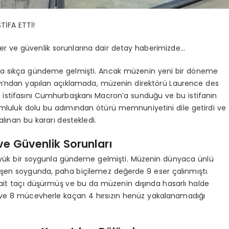
TİFA ETTİ!
r ve güvenlik sorunlarına dair detay haberimizde…
arla sıkça gündeme gelmişti. Ancak müzenin yeni bir döneme
rayı’ndan yapılan açıklamada, müzenin direktörü Laurence des
s’ın istifasını Cumhurbaşkanı Macron’a sunduğu ve bu istifanın
rumluluk dolu bu adımından ötürü memnuniyetini dile getirdi ve
ınan bu kararı destekledi.
e Güvenlik Sorunları
üyük bir soygunla gündeme gelmişti. Müzenin dünyaca ünlü
kleşen soygunda, paha biçilemez değerde 9 eser çalınmıştı.
 ait taçı düşürmüş ve bu da müzenin dışında hasarlı halde
e 8 mücevherle kaçan 4 hırsızın henüz yakalanamadığı