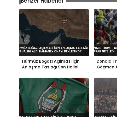
Benzer Haberler
Hürmüz Boğazı Açılması İçin
Donald T
Anlaşma Taslağı Son Halini
Göçmen Ak
Aldı Hamaney Onayı
Niteledi
Bekleniyor