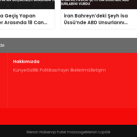
ya Geçiş Yapan
İran Bahreyn’deki Şeyh İsa
r Arasında 18 Can
Üssü’nde ABD Unsurlarını
Vurdu
'de
Hakkımızda
Künye
Gizlilik Politikası
Yayın İlkelerimiz
İletişim
Mersin Haber
vip hotel massage
Mersin Lojistik