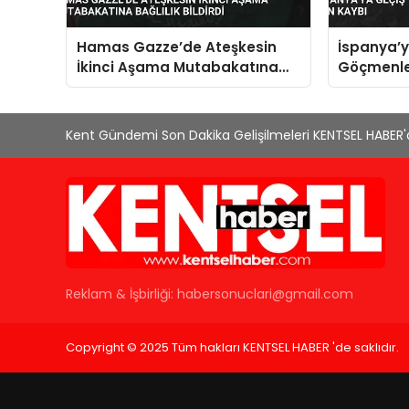
Hamas Gazze’de Ateşkesin
İspanya’
İkinci Aşama Mutabakatına
Göçmenle
Bağlılık Bildirdi
Kaybı
Kent Gündemi Son Dakika Gelişilmeleri KENTSEL HABER
Reklam & İşbirliği:
habersonuclari@gmail.com
Copyright © 2025 Tüm hakları KENTSEL HABER 'de saklıdır.