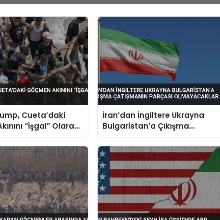
rump, Cueta’daki
İran’dan İngiltere Ukrayna
ınını “İşgal” Olarak
Bulgaristan’a Çıkışma
Çatışmanın Parçası
Olmayacaklar