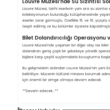
Louvre Müzesi’nde Su Sızıntısı S
Louvre Müzesi, tarihi eserlerin yanı sıra su sızıntıs
koleksiyonunun bulunduğu kütüphanesinde yaşanan 
eserler zarar görmüştü. Özellikle 15. ve 16. yüzyıl
tespit edilmiş ve bu bölümler ziyarete kapatılmıştı
Bilet Dolandırıcılığı Operasyonu 
Louvre Müzesi’nde yaşanan bir diğer olay ise bilet 
dolandıran geniş çaplı bir şebekeye yönelik operasy
kişilere karşı çeşitli suçlamalarla kovuşturma başla
Bu gelişmelerin ardından Louvre Müzesi’nin yeni bi
belirtiliyor. Müzenin kültürel mirasını korumak adı
için önemli bir simge olmaya devam edecek.
**Devam edecek…**