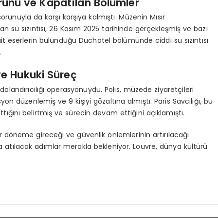
orunu ve Kapatılan Bölümler
ı sorunuyla da karşı karşıya kalmıştı. Müzenin Mısır
su sızıntısı, 26 Kasım 2025 tarihinde gerçekleşmiş ve bazı
a ait eserlerin bulunduğu Duchatel bölümünde ciddi su sızıntısı
.
ve Hukuki Süreç
dolandırıcılığı operasyonuydu. Polis, müzede ziyaretçileri
on düzenlemiş ve 9 kişiyi gözaltına almıştı. Paris Savcılığı, bu
ttığını belirtmiş ve sürecin devam ettiğini açıklamıştı.
r döneme gireceği ve güvenlik önlemlerinin artırılacağı
na atılacak adımlar merakla bekleniyor. Louvre, dünya kültürü