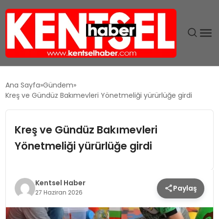
SON DAKIKA
Ana Sayfa
Gündem
Kreş ve Gündüz Bakımevleri Yönetmeliği yürürlüğe girdi
GÜNDEM
Kreş ve Gündüz Bakımevleri
EKONOMI
Yönetmeliği yürürlüğe girdi
EĞITIM
TEKNOLOJI
Kentsel Haber
Paylaş
27 Haziran 2026
MAGAZIN