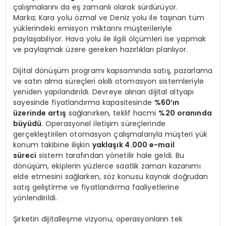
çalışmalarını da eş zamanlı olarak sürdürüyor.
Marka; Kara yolu özmal ve Deniz yolu ile taşınan tüm
yüklerindeki emisyon miktarını müşterileriyle
paylaşabiliyor. Hava yolu ile ilgili ölçümleri ise yapmak
ve paylaşmak üzere gereken hazırlıkları planlıyor.
Dijital dönüşüm programı kapsamında satış, pazarlama
ve satın alma süreçleri akıllı otomasyon sistemleriyle
yeniden yapılandırıldı. Devreye alınan dijital altyapı
sayesinde fiyatlandırma kapasitesinde
%60’ın
üzerinde artış
sağlanırken, teklif hacmi
%20 oranında
büyüdü
. Operasyonel iletişim süreçlerinde
gerçekleştirilen otomasyon çalışmalarıyla müşteri yük
konum takibine ilişkin
yaklaşık 4.000 e-mail
süreci
sistem tarafından yönetilir hale geldi. Bu
dönüşüm, ekiplerin yüzlerce saatlik zaman kazanımı
elde etmesini sağlarken, söz konusu kaynak doğrudan
satış geliştirme ve fiyatlandırma faaliyetlerine
yönlendirildi.
Şirketin dijitalleşme vizyonu, operasyonların tek