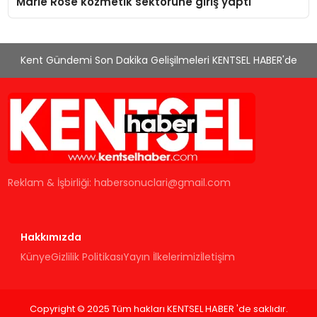
Marie Rose kozmetik sektörüne giriş yaptı
Kent Gündemi Son Dakika Gelişilmeleri KENTSEL HABER'de
Reklam & İşbirliği:
habersonuclari@gmail.com
Hakkımızda
Künye
Gizlilik Politikası
Yayın İlkelerimiz
İletişim
Copyright © 2025 Tüm hakları KENTSEL HABER 'de saklıdır.