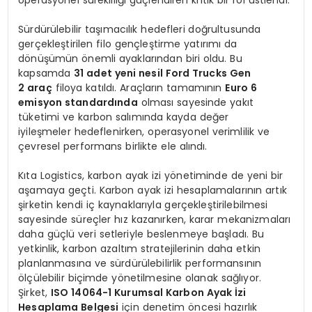
operasyonel sürekliliği güçlendiren kritik bir rol üstlendi.
Sürdürülebilir taşımacılık hedefleri doğrultusunda
gerçekleştirilen filo gençleştirme yatırımı da
dönüşümün önemli ayaklarından biri oldu. Bu
kapsamda
31 adet yeni nesil Ford Trucks Gen
2 araç
filoya katıldı. Araçların tamamının
Euro 6
emisyon standardında
olması sayesinde yakıt
tüketimi ve karbon salımında kayda değer
iyileşmeler hedeflenirken, operasyonel verimlilik ve
çevresel performans birlikte ele alındı.
Kıta Logistics, karbon ayak izi yönetiminde de yeni bir
aşamaya geçti. Karbon ayak izi hesaplamalarının artık
şirketin kendi iç kaynaklarıyla gerçekleştirilebilmesi
sayesinde süreçler hız kazanırken, karar mekanizmaları
daha güçlü veri setleriyle beslenmeye başladı. Bu
yetkinlik, karbon azaltım stratejilerinin daha etkin
planlanmasına ve sürdürülebilirlik performansının
ölçülebilir biçimde yönetilmesine olanak sağlıyor.
Şirket,
ISO 14064-1 Kurumsal Karbon Ayak İzi
Hesaplama Belgesi
için denetim öncesi hazırlık