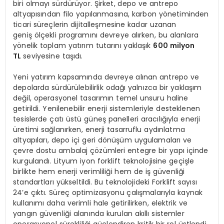
biri olmayı sürdürüyor. Şirket, depo ve antrepo
altyapısından filo yapılanmasına, karbon yönetiminden
ticari süreçlerin dijitalleşmesine kadar uzanan
geniş ölçekli programını devreye alırken, bu alanlara
yönelik toplam yatırım tutarını yaklaşık
600 milyon
TL
seviyesine taşıdı.
Yeni yatırım kapsamında devreye alınan antrepo ve
depolarda sürdürülebilirlik odağı yalnızca bir yaklaşım
değil, operasyonel tasarımın temel unsuru haline
getirildi. Yenilenebilir enerji sistemleriyle desteklenen
tesislerde çatı üstü güneş panelleri aracılığıyla enerji
üretimi sağlanırken, enerji tasarruflu aydınlatma
altyapıları, depo içi geri dönüşüm uygulamaları ve
çevre dostu ambalaj çözümleri entegre bir yapı içinde
kurgulandı. Lityum iyon forklift teknolojisine geçişle
birlikte hem enerji verimliliği hem de iş güvenliği
standartları yükseltildi. Bu teknolojideki Forklift sayısı
24’e çıktı. Süreç optimizasyonu çalışmalarıyla kaynak
kullanımı daha verimli hale getirilirken, elektrik ve
yangın güvenliği alanında kurulan akıllı sistemler