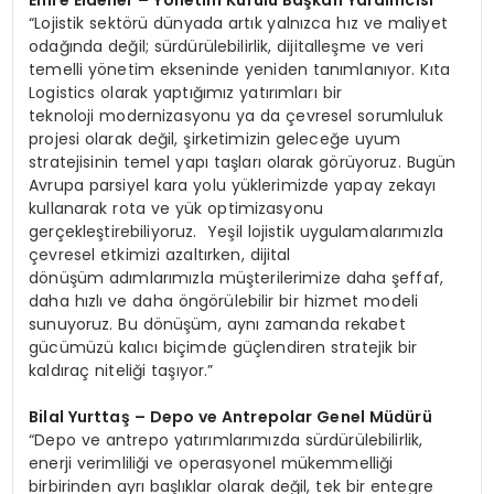
Emre Eldener – Yönetim Kurulu Başkan Yardımcısı
“Lojistik sektörü dünyada artık yalnızca hız ve maliyet
odağında değil; sürdürülebilirlik, dijitalleşme ve veri
temelli yönetim ekseninde yeniden tanımlanıyor. Kıta
Logistics olarak yaptığımız yatırımları bir
teknoloji modernizasyonu ya da çevresel sorumluluk
projesi olarak değil, şirketimizin geleceğe uyum
stratejisinin temel yapı taşları olarak görüyoruz. Bugün
Avrupa parsiyel kara yolu yüklerimizde yapay zekayı
kullanarak rota ve yük optimizasyonu
gerçekleştirebiliyoruz. Yeşil lojistik uygulamalarımızla
çevresel etkimizi azaltırken, dijital
dönüşüm adımlarımızla müşterilerimize daha şeffaf,
daha hızlı ve daha öngörülebilir bir hizmet modeli
sunuyoruz. Bu dönüşüm, aynı zamanda rekabet
gücümüzü kalıcı biçimde güçlendiren stratejik bir
kaldıraç niteliği taşıyor.”
Bilal Yurttaş – Depo ve Antrepolar Genel Müdürü
“Depo ve antrepo yatırımlarımızda sürdürülebilirlik,
enerji verimliliği ve operasyonel mükemmelliği
birbirinden ayrı başlıklar olarak değil, tek bir entegre