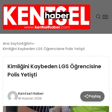
SON DAKIKA
Ana Sayfa
Eğitim
Kimliğini Kaybeden LGS Öğrencisine Polis Yetişti
GÜNDEM
Kimliğini Kaybeden LGS Öğrencisine
EKONOMI
Polis Yetişti
EĞITIM
TEKNOLOJI
Kentsel Haber
Paylaş
18 Haziran 2026
MAGAZIN