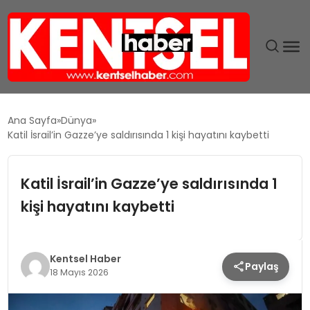
SON DAKIKA
Ana Sayfa
Dünya
Katil İsrail’in Gazze’ye saldırısında 1 kişi hayatını kaybetti
GÜNDEM
Katil İsrail’in Gazze’ye saldırısında 1
EKONOMI
kişi hayatını kaybetti
EĞITIM
TEKNOLOJI
Kentsel Haber
Paylaş
18 Mayıs 2026
MAGAZIN