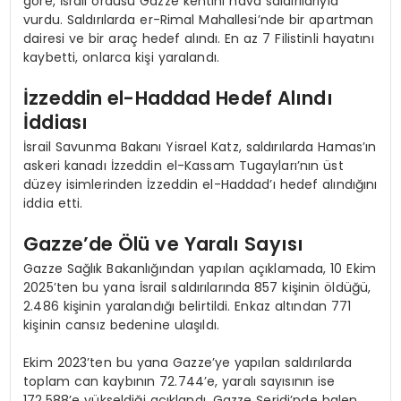
göre, İsrail ordusu Gazze kentini hava saldırılarıyla
vurdu. Saldırılarda er-Rimal Mahallesi’nde bir apartman
dairesi ve bir araç hedef alındı. En az 7 Filistinli hayatını
kaybetti, onlarca kişi yaralandı.
İzzeddin el-Haddad Hedef Alındı
İddiası
İsrail Savunma Bakanı Yisrael Katz, saldırılarda Hamas’ın
askeri kanadı İzzeddin el-Kassam Tugayları’nın üst
düzey isimlerinden İzzeddin el-Haddad’ı hedef alındığını
iddia etti.
Gazze’de Ölü ve Yaralı Sayısı
Gazze Sağlık Bakanlığından yapılan açıklamada, 10 Ekim
2025’ten bu yana İsrail saldırılarında 857 kişinin öldüğü,
2.486 kişinin yaralandığı belirtildi. Enkaz altından 771
kişinin cansız bedenine ulaşıldı.
Ekim 2023’ten bu yana Gazze’ye yapılan saldırılarda
toplam can kaybının 72.744’e, yaralı sayısının ise
172.588’e yükseldiği açıklandı. Gazze Şeridi’nde halen