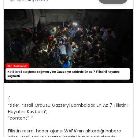
KÜLTÜR & SANAT
SPOR
SAĞLIK
{
“title”: “İsrail Ordusu Gazze’yi Bombaladı: En Az 7 Filistinli
Hayatını Kaybetti”,
“content”: “
Filistin resmi haber ajansı WAFA’nın aktardığı habere