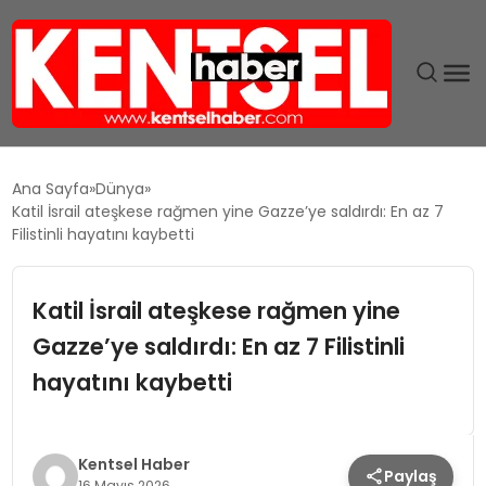
SON DAKIKA
Ana Sayfa
Dünya
Katil İsrail ateşkese rağmen yine Gazze’ye saldırdı: En az 7
GÜNDEM
Filistinli hayatını kaybetti
EKONOMI
Katil İsrail ateşkese rağmen yine
Gazze’ye saldırdı: En az 7 Filistinli
EĞITIM
hayatını kaybetti
TEKNOLOJI
MAGAZIN
Kentsel Haber
Paylaş
16 Mayıs 2026