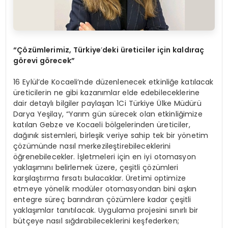
“Çözümlerimiz, Türkiye
’
deki üreticiler için kaldıraç
g
örevi g
örecek”
16 Eylül’de Kocaeli’nde düzenlenecek etkinliğe katılacak
üreticilerin ne gibi kazanımlar elde edebileceklerine
dair detaylı bilgiler paylaşan 1Ci Türkiye Ülke Müdürü
Darya Yeşilay, “Yarım gün sürecek olan etkinliğimize
katılan Gebze ve Kocaeli bölgelerinden üreticiler,
dağınık sistemleri, birleşik veriye sahip tek bir yönetim
çözümünde nasıl merkezileştirebileceklerini
öğrenebilecekler. İşletmeleri için en iyi otomasyon
yaklaşımını belirlemek üzere, çeşitli çözümleri
karşılaştırma fırsatı bulacaklar. Üretimi optimize
etmeye yönelik modüler otomasyondan bini aşkın
entegre süreç barındıran çözümlere kadar çeşitli
yaklaşımlar tanıtılacak. Uygulama projesini sınırlı bir
bütçeye nasıl sığdırabileceklerini keşfederken;