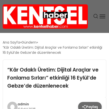
SON DAKIKA
Ana Sayfa
Gündem
“Kâr Odaklı Üretim: Dijital Araçlar ve Fonlama Sırları” etkinliği
GÜNDEM
16 Eylül’de Gebze’de düzenlenecek
EKONOMI
“Kâr Odaklı Üretim: Dijital Araçlar ve
Fonlama Sırları” etkinliği 16 Eylül’de
EĞITIM
Gebze’de düzenlenecek
TEKNOLOJI
MAGAZIN
admin
Paylaş
10 Eylül 2025