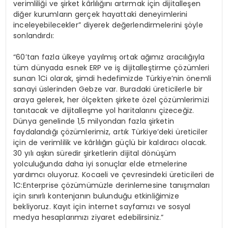
verimliliği ve şirket kârlılığını artırmak için dijitalleşen
diğer kurumların gerçek hayattaki deneyimlerini
inceleyebilecekler” diyerek değerlendirmelerini şöyle
sonlandırdı:
“60’tan fazla ülkeye yayılmış ortak ağımız aracılığıyla
tüm dünyada esnek ERP ve iş dijitalleştirme çözümleri
sunan 1Ci olarak, şimdi hedefimizde Türkiye’nin önemli
sanayi üslerinden Gebze var. Buradaki üreticilerle bir
araya gelerek, her ölçekten şirkete özel çözümlerimizi
tanıtacak ve dijitalleşme yol haritalarını çizeceğiz.
Dünya genelinde 1,5 milyondan fazla şirketin
faydalandığı çözümlerimiz, artık Türkiye’deki üreticiler
için de verimlilik ve kârlılığın güçlü bir kaldıracı olacak.
30 yılı aşkın süredir şirketlerin dijital dönüşüm
yolculuğunda daha iyi sonuçlar elde etmelerine
yardımcı oluyoruz. Kocaeli ve çevresindeki üreticileri de
1C:Enterprise çözümümüzle derinlemesine tanışmaları
için sınırlı kontenjanın bulunduğu etkinliğimize
bekliyoruz. Kayıt için internet sayfamızı ve sosyal
medya hesaplarımızı ziyaret edebilirsiniz.”