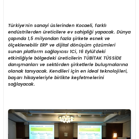
Türkiye
’
nin sanayi üslerinden Kocaeli, farklı
endüstrilerden üreticilere ev sahipliği yapacak. Dünya
çapında 1,5 milyondan fazla şirkete esnek ve
ö
lçeklenebilir ERP ve dijital d
ö
nüşüm çözümleri
sunan platform sağ
lay
ıcısı 1Ci, 16 Eylül
’
deki
etkinliğiyle b
ö
lgedeki üreticilerin
T
Ü
BİTAK
T
Ü
SSİ
DE
dan
ışmanla
rı
ve sekt
ö
rden
şirketlerle buluşmalarına
olanak tanıyacak. Kendileri için en ideal teknolojileri,
başarı hikayeleriyle birlikte keşfetmelerini
sağlayacak.