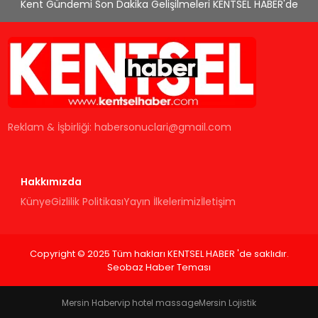
Kent Gündemi Son Dakika Gelişilmeleri KENTSEL HABER'de
Reklam & İşbirliği:
habersonuclari@gmail.com
Hakkımızda
Künye
Gizlilik Politikası
Yayın İlkelerimiz
İletişim
Copyright © 2025 Tüm hakları KENTSEL HABER 'de saklıdır.
Seobaz Haber Teması
Mersin Haber
vip hotel massage
Mersin Lojistik