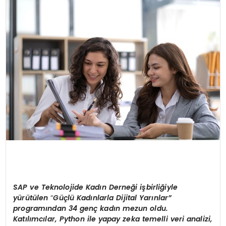
KÜLTÜR & SANAT
SPOR
SAĞLIK
SAP ve Teknolojide Kadın Derneğ
i i
şbirliğiyle
yürütü
len
“
Güçlü Kadınlarla Dijital Yarınlar”
programından
34 gen
ç kadın mezun oldu.
Katılımcılar, Python ile yapay zeka temelli veri analizi,