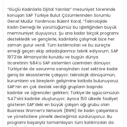
“Güçlü Kadınlarla Dijital Yarınlar” mezuniyet töreninde
konuşan SAP Türkiye Bulut Çözümlerinden Sorumlu
Genel Müdür Yardımcısı Bülent Karal, “Teknolojide
Kadın Derneği ile yürüttüğümüz bu işbirliğinden büyük
memnuniyet duyuyoruz. Şu ana kadar birçok programı
destekledik ve gençlerle, kadınlarla çalışmak bize her
zaman gurur verdi. Tüm katılımcıları ve bu süreçte
emeği geçen ekip arkadaşlarımızı tebrik ediyorum. SAP
1972’de Almanya’da kuruldu ve bugün dünya
ticaretinin %84’ü SAP sistemleri üzerinden dönüyor.
Türkiye’de de savunma sanayinden özel sektöre kadar
geniş bir ekosistemle çalışıyor; teknolojik dönüşümün,
kurumların ve bireylerin gelişimine katkıda bulunuyoruz.
SAP’nin en çok destek verdiği grupların başında
kadınlar ve öğrenciler gelirken; Türkiye’de işgücümüzün
%47’sini kadınlar oluşturuyor. Ayrıca 150 ülkede faaliyet
gösteren SAP’deki en büyük çalışan ağı grubu olan
Business Women’s Network (BWN) ile kadın çalışanlara
ve yöneticilere yönelik desteğimizi sürdürüyoruz. Bu
programı başarıyla tamamlayan tüm katılımcıları da