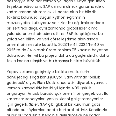
desteğiyle bize her zaman yol açan SAP’ye gönülden
teşekkür ediyorum. SAP uzmanı olmak günümüzde o
kadar aranan bir meslek ki, adeta altın bir bilezik
taktınız kolunuza. Bugün Python eğitiminin
mezuniyetini kutluyoruz ve sizler bu eğitimle sadece
bir sertifika değil, aynı zamanda global lider olma
yolunda önemli bir adım attınız. SAP ile çıktığımız bu
yolda veri bilimi ve veri görselleştirme alanlarında
önemli bir mesafe katettik; 2023’te 41, 2024’te 40 ve
2025’te de 34 olmak üzere toplam 115 kadının hayatına
dokunduk. Her yıl bu projeyi daha da güçlendirdik, daha
fazla kadına ulaştık ve bu başarıyı birlikte büyüttük.
Yapay zekanın gelişimiyle birlikte mesleklerin
dönüşeceği sıkça konuşuluyor. Sam Altman ‘bolluk
getirecek’ diyor, Elon Musk ‘önce etik’ diyerek uyarıyor,
Roman Yampolskiy ise iki yıl içinde %99 işsizlik
öngörüyor. Ancak burada çok önemli bir gerçek var: Bu
karamsar senaryolar, yetkinliklerini geliştiremeyenler
için geçerli. Sizler, SAP gibi global bir kurumun çatısı
altında bu söylemleri adeta bertaraf ettiniz. Kendinizle
gurur duymalısınız. Kendinizi geliştirmeye ne kadar