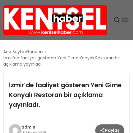
SON DAKIKA
Ana Sayfa
Gündem
İzmir’de faaliyet gösteren Yeni Girne Konyalı Restoran bir
GÜNDEM
açıklama yayınladı.
EKONOMI
İzmir’de faaliyet gösteren Yeni Girne
Konyalı Restoran bir açıklama
EĞITIM
yayınladı.
TEKNOLOJI
MAGAZIN
admin
Paylaş
15 Mayıs 2025