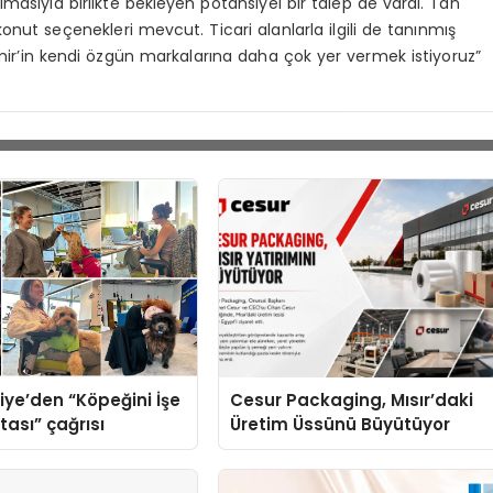
asıyla birlikte bekleyen potansiyel bir talep de vardı. Tan
onut seçenekleri mevcut. Ticari alanlarla ilgili de tanınmış
ir’in kendi özgün markalarına daha çok yer vermek istiyoruz”
iye’den “Köpeğini İşe
Cesur Packaging, Mısır’daki
tası” çağrısı
Üretim Üssünü Büyütüyor