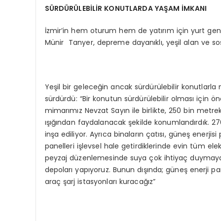
SÜRDÜRÜLEBİLİR KONUTLARDA YAŞAM İMKANI
İzmir’in hem oturum hem de yatırım için yurt gen
Münir Tanyer, depreme dayanıklı, yeşil alan ve sosy
Yeşil bir geleceğin ancak sürdürülebilir konutlarl
sürdürdü: “Bir konutun sürdürülebilir olması için 
mimarımız Nevzat Sayın ile birlikte, 250 bin metre
ışığından faydalanacak şekilde konumlandırdık. 2
inşa ediliyor. Ayrıca binaların çatısı, güneş enerjis
panelleri işlevsel hale getirdiklerinde evin tüm elekt
peyzaj düzenlemesinde suya çok ihtiyaç duymayan
depoları yapıyoruz. Bunun dışında; güneş enerji pan
araç şarj istasyonları kuracağız”