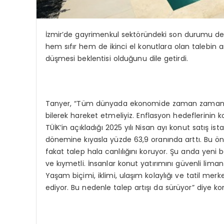
İzmir’de gayrimenkul sektöründeki son durumu de
hem sıfır hem de ikinci el konutlara olan talebin ar
düşmesi beklentisi olduğunu dile getirdi.
Tanyer, “Tüm dünyada ekonomide zaman zaman dal
bilerek hareket etmeliyiz. Enflasyon hedeflerinin 
TÜİK’in açıkladığı 2025 yılı Nisan ayı konut satış ist
dönemine kıyasla yüzde 63,9 oranında arttı. Bu ön
fakat talep hala canlılığını koruyor. Şu anda yen
ve kıymetli. İnsanlar konut yatırımını güvenli liman
Yaşam biçimi, iklimi, ulaşım kolaylığı ve tatil mer
ediyor. Bu nedenle talep artışı da sürüyor” diye ko