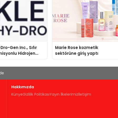
Dro-Gen Inc., Sıfır
Marie Rose kozmetik
isyonlu Hidrojen
sektörüne giriş yaptı
knolojisinde ISO ve
nleyici Onaylarını
'de
Hakkımızda
Künye
Gizlilik Politikası
Yayın İlkelerimiz
İletişim