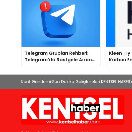
Telegram Grupları Rehberi:
Kleen-Hy-
Telegram’da Rastgele Arama
Karbon Em
Yerine Kategori Bazlı Keşif
Isıtma Te
TSSA Düze
Aldı
Kent Gündemi Son Dakika Gelişilmeleri KENTSEL HABER