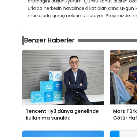
artacağını düşünüyorum. Çünkü konut arzının azalm
Urla’da herkesin hayalindeki kat planlarına uygun k
markalarla görüşmelerimiz sürüyor. Projemizde İzm
Benzer Haberler
Tencent Hy3 dünya genelinde
Mars Türk
kullanıma sunuldu
Götür Haf