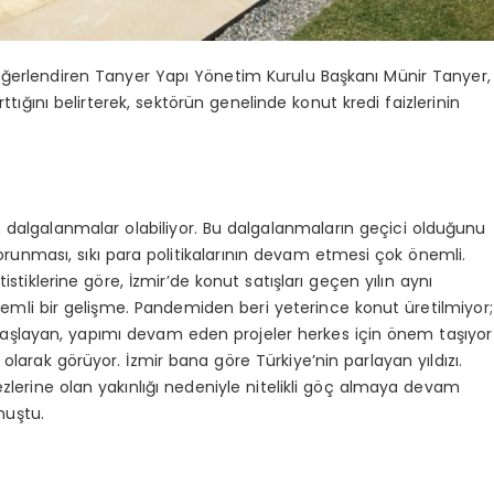
ğerlendiren Tanyer Yapı Yönetim Kurulu Başkanı Münir Tanyer,
ttığını belirterek, sektörün genelinde konut kredi faizlerinin
galanmalar olabiliyor. Bu dalgalanmaların geçici olduğunu
korunması, sıkı para politikalarının devam etmesi çok önemli.
atistiklerine göre, İzmir’de konut satışları geçen yılın aynı
emli bir gelişme. Pandemiden beri yeterince konut üretilmiyor;
i başlayan, yapımı devam eden projeler herkes için önem taşıyor
 olarak görüyor. İzmir bana göre Türkiye’nin parlayan yıldızı.
kezlerine olan yakınlığı nedeniyle nitelikli göç almaya devam
nuştu.