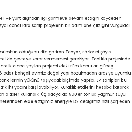
eli ve yurt dışından ilgi görmeye devam ettiğini kaydeden
al donatılara sahip projelerin bir adım öne çıktığını vurguladı.
a mümkün olduğunu dile getiren Tanyer, sözlerini şöyle
öncelikle çevreye zarar vermemesi gerekiyor. TanUrla projesinde
karelik alana yayılan projemizdeki tüm konutları güneş
76 adet bahçeli evimiz; doğal yapı bozulmadan araziye uyumlu
i panellerinin yükünü taşıyacak biçimde yapıldı. Ev sahipleri bu
rik ihtiyacını karşılayabiliyor. Kuraklık etkilerini hesaba katarak
 bitkiler kullandık. Üç adaya da 500’er tonluk yağmur suyu
ellerinden elde ettiğimiz enerjiyle DS dediğimiz hızlı şarj eden