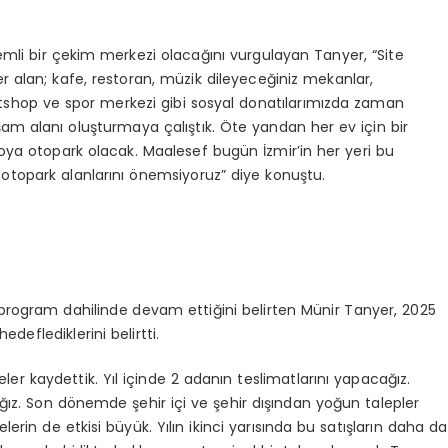
nemli bir çekim merkezi olacağını vurgulayan Tanyer, “Site
er alan; kafe, restoran, müzik dileyeceğiniz mekanlar,
petshop ve spor merkezi gibi sosyal donatılarımızda zaman
şam alanı oluşturmaya çalıştık. Öte yandan her ev için bir
 boya otopark olacak. Maalesef bugün İzmir’in her yeri bu
 otopark alanlarını önemsiyoruz” diye konuştu.
program dahilinde devam ettiğini belirten Münir Tanyer, 2025
edeflediklerini belirtti.
ler kaydettik. Yıl içinde 2 adanın teslimatlarını yapacağız.
ağız. Son dönemde şehir içi ve şehir dışından yoğun talepler
rin de etkisi büyük. Yılın ikinci yarısında bu satışların daha da