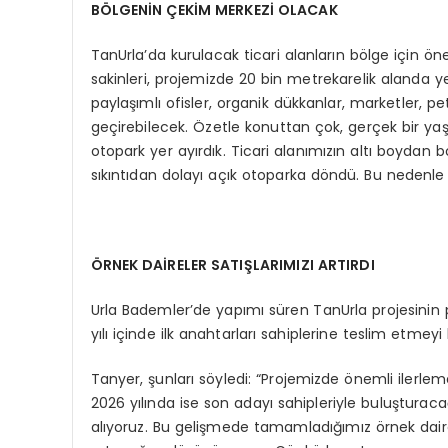
BÖLGENİN ÇEKİM MERKEZİ OLACAK
TanUrla’da kurulacak ticari alanların bölge için ö
sakinleri, projemizde 20 bin metrekarelik alanda y
paylaşımlı ofisler, organik dükkanlar, marketler, 
geçirebilecek. Özetle konuttan çok, gerçek bir ya
otopark yer ayırdık. Ticari alanımızın altı boydan
sıkıntıdan dolayı açık otoparka döndü. Bu nedenle
ÖRNEK DAİRELER SATIŞLARIMIZI ARTIRDI
Urla Bademler’de yapımı süren TanUrla projesinin 
yılı içinde ilk anahtarları sahiplerine teslim etmeyi h
Tanyer, şunları söyledi: “Projemizde önemli ilerleme
2026 yılında ise son adayı sahipleriyle buluşturac
alıyoruz. Bu gelişmede tamamladığımız örnek dairele