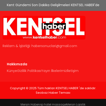
Kent Gündemi Son Dakika Gelişilmeleri KENTSEL HABER'de
Reklam & İşbirliği:
habersonuclari@gmail.com
Hakkımızda
Künye
Gizlilik Politikası
Yayın İlkelerimiz
İletişim
Copyright © 2025 Tüm hakları KENTSEL HABER 'de saklıdır.
Seobaz Haber Teması
Mersin Haber
vip hotel massage
Mersin Lojistik