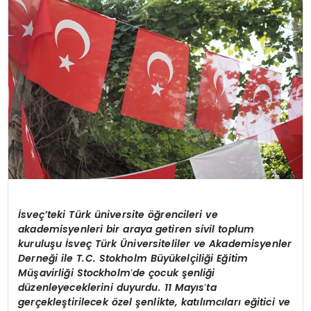
KÜLTÜR & SANAT
SPOR
SAĞLIK
İsveç’teki Türk üniversite öğrencileri ve
akademisyenleri bir araya getiren sivil toplum
kuruluşu İsveç Türk Üniversiteliler ve Akademisyenler
Derneği ile T.C. Stokholm Büyükelçiliği Eğitim
Müşavirliği Stockholm
’
de çocuk şenliği
düzenleyeceklerini duyurdu. 11 Mayıs
’
ta
gerçekleştirilecek özel şenlikte, katılımcıları eğitici ve