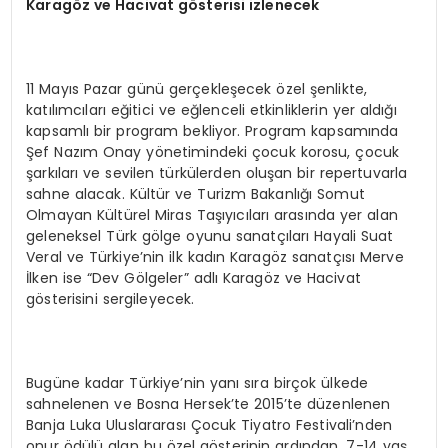
Karagöz ve Hacivat gösterisi izlenecek
11 Mayıs Pazar günü gerçekleşecek özel şenlikte,
katılımcıları eğitici ve eğlenceli etkinliklerin yer aldığı
kapsamlı bir program bekliyor. Program kapsamında
Şef Nazım Onay yönetimindeki çocuk korosu, çocuk
şarkıları ve sevilen türkülerden oluşan bir repertuvarla
sahne alacak. Kültür ve Turizm Bakanlığı Somut
Olmayan Kültürel Miras Taşıyıcıları arasında yer alan
geleneksel Türk gölge oyunu sanatçıları Hayali Suat
Veral ve Türkiye’nin ilk kadın Karagöz sanatçısı Merve
İlken ise “Dev Gölgeler” adlı Karagöz ve Hacivat
gösterisini sergileyecek.
Bugüne kadar Türkiye’nin yanı sıra birçok ülkede
sahnelenen ve Bosna Hersek’te 2015’te düzenlenen
Banja Luka Uluslararası Çocuk Tiyatro Festivali’nden
onur ödülü alan bu özel gösterinin ardından, 7-14 yaş