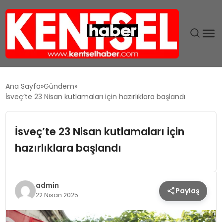
SON DAKIKA
Ana Sayfa
Gündem
İsveç’te 23 Nisan kutlamaları için hazırlıklara başlandı
GÜNDEM
İsveç’te 23 Nisan kutlamaları için
EKONOMI
hazırlıklara başlandı
EĞITIM
TEKNOLOJI
admin
Paylaş
22 Nisan 2025
MAGAZIN