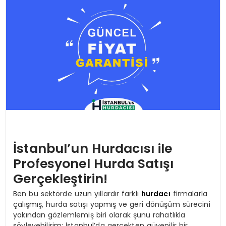
KÜLTÜR & SANAT
SPOR
SAĞLIK
İstanbul’un Hurdacısı ile
Profesyonel Hurda Satışı
Gerçekleştirin!
Ben bu sektörde uzun yıllardır farklı
hurdacı
firmalarla
çalışmış, hurda satışı yapmış ve geri dönüşüm sürecini
yakından gözlemlemiş biri olarak şunu rahatlıkla
söyleyebilirim: İstanbul’da gerçekten güvenilir bir