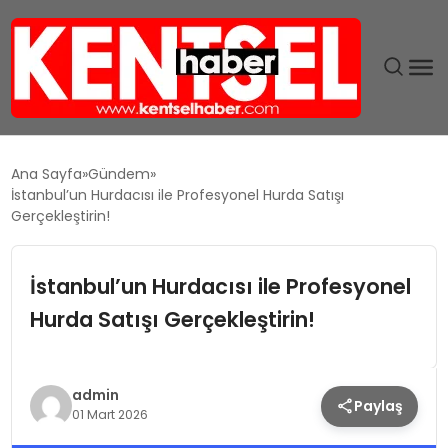
SON DAKIKA
Ana Sayfa
Gündem
İstanbul’un Hurdacısı ile Profesyonel Hurda Satışı
GÜNDEM
Gerçekleştirin!
EKONOMI
İstanbul’un Hurdacısı ile Profesyonel
Hurda Satışı Gerçekleştirin!
EĞITIM
TEKNOLOJI
admin
Paylaş
01 Mart 2026
MAGAZIN