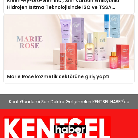
Kleen-Hy-Dro-Gen Inc., Sıfır Karbon Emisyonlu
Hidrojen Isıtma Teknolojisinde ISO ve TSSA
Düzenleyici Onaylarını Aldı
Marie Rose kozmetik sektörüne giriş yaptı
Kent Gündemi Son Dakika Gelişilmeleri KENTSEL HABER'de