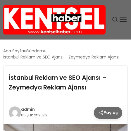
SON DAKIKA
Ana Sayfa
Gündem
İstanbul Reklam ve SEO Ajansı – Zeymedya Reklam Ajansı
GÜNDEM
İstanbul Reklam ve SEO Ajansı –
EKONOMI
Zeymedya Reklam Ajansı
EĞITIM
TEKNOLOJI
admin
Paylaş
05 Şubat 2026
MAGAZIN