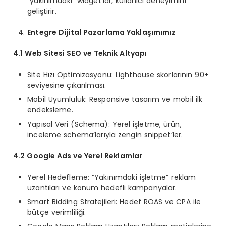
“yakınımdaki” widget’lar, kullanıcı deneyimini
geliştirir.
Entegre Dijital Pazarlama Yaklaşımımız
4.1 Web Sitesi SEO ve Teknik Altyapı
Site Hızı Optimizasyonu: Lighthouse skorlarının 90+
seviyesine çıkarılması.
Mobil Uyumluluk: Responsive tasarım ve mobil ilk
endeksleme.
Yapısal Veri (Schema): Yerel işletme, ürün,
inceleme schema’larıyla zengin snippet’ler.
4.2 Google Ads ve Yerel Reklamlar
Yerel Hedefleme: “Yakınımdaki işletme” reklam
uzantıları ve konum hedefli kampanyalar.
Smart Bidding Stratejileri: Hedef ROAS ve CPA ile
bütçe verimliliği.