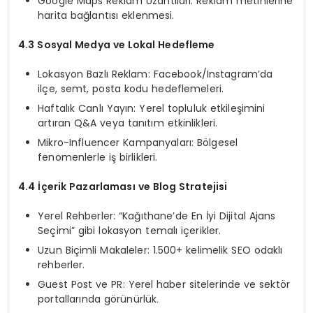
Google Maps Reklam Uzantıları: Reklam metinlerine
harita bağlantısı eklenmesi.
4.3 Sosyal Medya ve Lokal Hedefleme
Lokasyon Bazlı Reklam: Facebook/Instagram’da
ilçe, semt, posta kodu hedeflemeleri.
Haftalık Canlı Yayın: Yerel topluluk etkileşimini
artıran Q&A veya tanıtım etkinlikleri.
Mikro-Influencer Kampanyaları: Bölgesel
fenomenlerle iş birlikleri.
4.4 İçerik Pazarlaması ve Blog Stratejisi
Yerel Rehberler: “Kağıthane’de En İyi Dijital Ajans
Seçimi” gibi lokasyon temalı içerikler.
Uzun Biçimli Makaleler: 1.500+ kelimelik SEO odaklı
rehberler.
Guest Post ve PR: Yerel haber sitelerinde ve sektör
portallarında görünürlük.