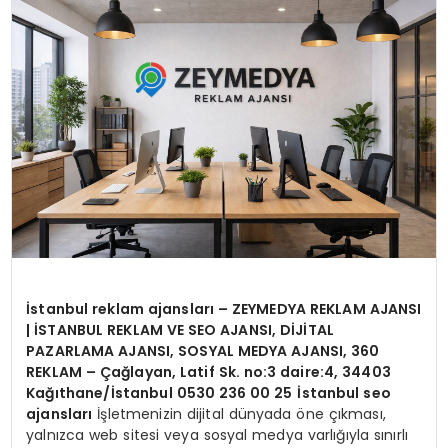
KÜLTÜR & SANAT
SPOR
SAĞLIK
İstanbul reklam ajansları
– ZEYMEDYA REKLAM AJANSI
| İSTANBUL REKLAM VE SEO AJANSI, DİJİTAL
PAZARLAMA AJANSI, SOSYAL MEDYA AJANSI, 360
REKLAM – Çağlayan, Latif Sk. no:3 daire:4, 34403
Kağıthane/İstanbul 0530 236 00 25
İstanbul seo
ajansları
İşletmenizin dijital dünyada öne çıkması,
yalnızca web sitesi veya sosyal medya varlığıyla sınırlı