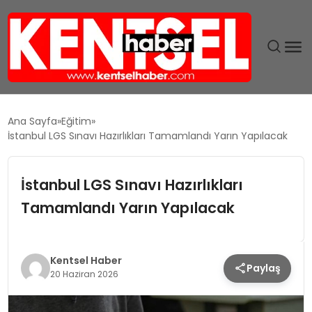
SON DAKIKA
Ana Sayfa
Eğitim
İstanbul LGS Sınavı Hazırlıkları Tamamlandı Yarın Yapılacak
GÜNDEM
İstanbul LGS Sınavı Hazırlıkları
EKONOMI
Tamamlandı Yarın Yapılacak
EĞITIM
TEKNOLOJI
Kentsel Haber
Paylaş
20 Haziran 2026
MAGAZIN