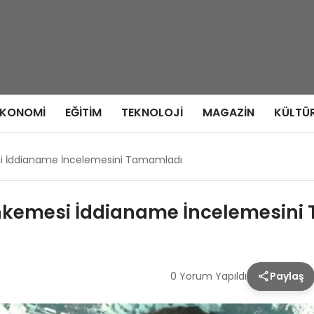
EKONOMI
EĞITIM
TEKNOLOJI
MAGAZIN
KÜLTÜ
si İddianame İncelemesini Tamamladı
ahkemesi İddianame İncelemesin
0 Yorum Yapıldı
Paylaş