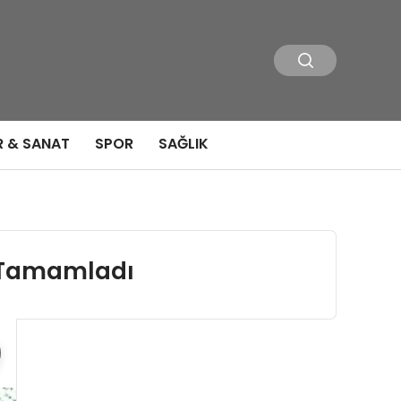
R & SANAT
SPOR
SAĞLIK
i Tamamladı