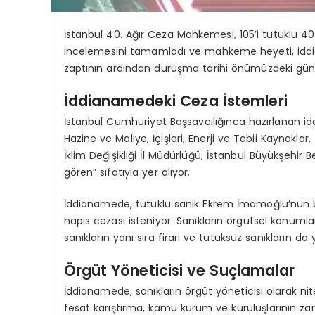
İstanbul 40. Ağır Ceza Mahkemesi, 105’i tutuklu 4
incelemesini tamamladı ve mahkeme heyeti, iddia
zaptının ardından duruşma tarihi önümüzdeki günle
İddianamedeki Ceza İstemleri
İstanbul Cumhuriyet Başsavcılığınca hazırlanan id
Hazine ve Maliye, İçişleri, Enerji ve Tabii Kaynaklar
İklim Değişikliği İl Müdürlüğü, İstanbul Büyükşehir B
gören” sıfatıyla yer alıyor.
İddianamede, tutuklu sanık Ekrem İmamoğlu’nun b
hapis cezası isteniyor. Sanıkların örgütsel konumlar
sanıkların yanı sıra firari ve tutuksuz sanıkların da 
Örgüt Yöneticisi ve Suçlamalar
İddianamede, sanıkların örgüt yöneticisi olarak nite
fesat karıştırma, kamu kurum ve kuruluşlarının zarar