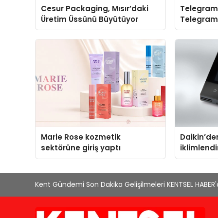
Cesur Packaging, Mısır’daki
Telegram 
Üretim Üssünü Büyütüyor
Telegram
Yerine Kat
Marie Rose kozmetik
Daikin’den
sektörüne giriş yaptı
iklimlend
Madoka Pl
Kent Gündemi Son Dakika Gelişilmeleri KENTSEL HABER