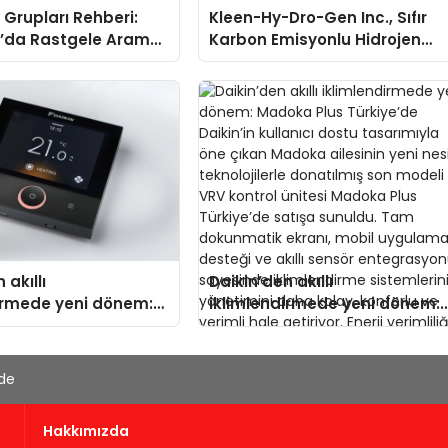
Grupları Rehberi:
Kleen-Hy-Dro-Gen Inc., Sıfır
’da Rastgele Arama
Karbon Emisyonlu Hidrojen
egori Bazlı Keşif
Isıtma Teknolojisinde ISO ve
TSSA Düzenleyici Onaylarını
Aldı
 akıllı
Daikin’den akıllı
irmede yeni dönem:
iklimlendirmede yeni dönem:
us Türkiye’de
Madoka Plus Türkiye’de
Daikin’in kullanıcı dostu
tasarımıyla öne çıkan Madok
'de
ailesinin yeni nesil
teknolojilerle donatılmış son
Hakkımızda
modeli VRV kontrol ünitesi