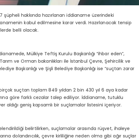
07 şüpheli hakkında hazırlanan iddianame üzerindeki
namenin kabul edilmesine karar verdi. Hazırlanacak tensip
rde belli olacak.
dianamede, Mülkiye Teftiş Kurulu Başkanlığı “ihbar eden”,
, Tarım ve Orman bakanlıkları ile İstanbul Çevre, Şehircilik ve
elediye Başkanlığı ve Şişli Belediye Başkanlığı ise “suçtan zarar
irçok suçtan toplam 849 yıldan 2 bin 430 yıl 6 aya kadar
ına göre farklı cezalar talep ediliyor. İddianame, tutuklu
yer aldığı geniş kapsamlı bir suçlamalar listesini içeriyor.
lendirildiği belirtilirken, suçlamalar arasında rüşvet, ihaleye
ına dolandırıcılık, çevre kirliliğine neden olma gibi ağır suçlar