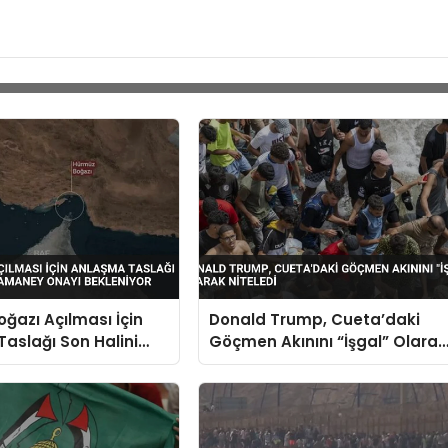
ğazı Açılması İçin
Donald Trump, Cueta’daki
aslağı Son Halini
Göçmen Akınını “İşgal” Olarak
aney Onayı
Niteledi
r