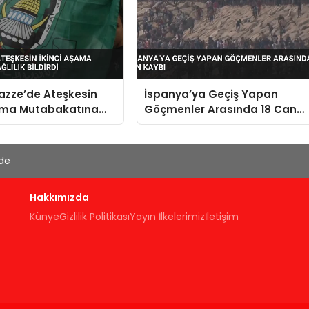
zze’de Ateşkesin
İspanya’ya Geçiş Yapan
şama Mutabakatına
Göçmenler Arasında 18 Can
ldirdi
Kaybı
'de
Hakkımızda
Künye
Gizlilik Politikası
Yayın İlkelerimiz
İletişim