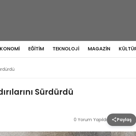
EKONOMI
EĞITIM
TEKNOLOJI
MAGAZIN
KÜLTÜ
Sürdürdü
dırılarını Sürdürdü
0 Yorum Yapıldı
Paylaş