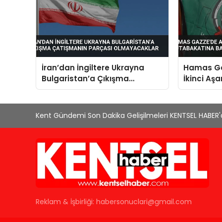
İran’dan İngiltere Ukrayna
Hamas Ga
Bulgaristan’a Çıkışma
İkinci A
Çatışmanın Parçası
Bağlılık Bi
Olmayacaklar
Kent Gündemi Son Dakika Gelişilmeleri KENTSEL HABER
Reklam & İşbirliği:
habersonuclari@gmail.com