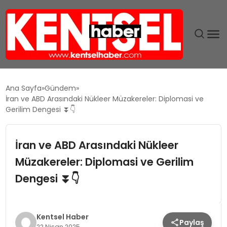
SON DAKIKA
Ana Sayfa
Gündem
İran ve ABD Arasındaki Nükleer Müzakereler: Diplomasi ve
GÜNDEM
Gerilim Dengesi ⏬👇
EKONOMI
İran ve ABD Arasındaki Nükleer
Müzakereler: Diplomasi ve Gerilim
EĞITIM
Dengesi ⏬👇
TEKNOLOJI
MAGAZIN
Kentsel Haber
Paylaş
22 Nisan 2025