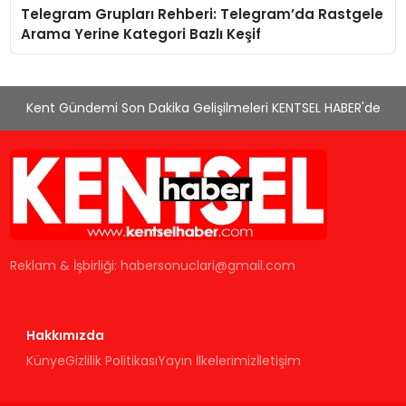
Telegram Grupları Rehberi: Telegram’da Rastgele
Arama Yerine Kategori Bazlı Keşif
Kent Gündemi Son Dakika Gelişilmeleri KENTSEL HABER'de
Reklam & İşbirliği:
habersonuclari@gmail.com
Hakkımızda
Künye
Gizlilik Politikası
Yayın İlkelerimiz
İletişim