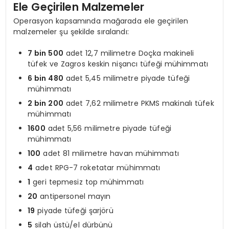
Ele Geçirilen Malzemeler
Operasyon kapsamında mağarada ele geçirilen
malzemeler şu şekilde sıralandı:
7 bin 500
adet 12,7 milimetre Doçka makineli
tüfek ve Zagros keskin nişancı tüfeği mühimmatı
6 bin 480
adet 5,45 milimetre piyade tüfeği
mühimmatı
2 bin 200
adet 7,62 milimetre PKMS makinalı tüfek
mühimmatı
1600
adet 5,56 milimetre piyade tüfeği
mühimmatı
100
adet 81 milimetre havan mühimmatı
4
adet RPG-7 roketatar mühimmatı
1
geri tepmesiz top mühimmatı
20
antipersonel mayın
19
piyade tüfeği şarjörü
5
silah üstü/el dürbünü