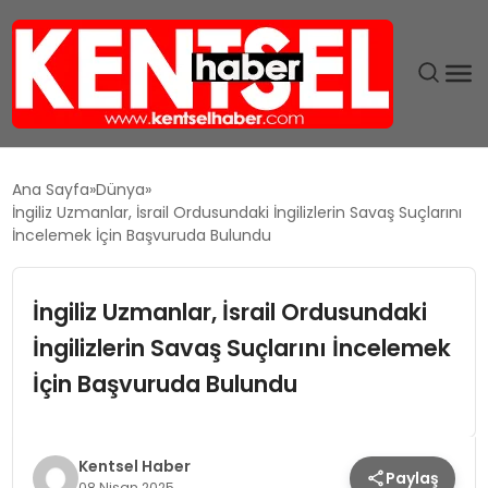
SON DAKIKA
Ana Sayfa
Dünya
İngiliz Uzmanlar, İsrail Ordusundaki İngilizlerin Savaş Suçlarını
GÜNDEM
İncelemek İçin Başvuruda Bulundu
EKONOMI
İngiliz Uzmanlar, İsrail Ordusundaki
İngilizlerin Savaş Suçlarını İncelemek
EĞITIM
İçin Başvuruda Bulundu
TEKNOLOJI
MAGAZIN
Kentsel Haber
Paylaş
08 Nisan 2025