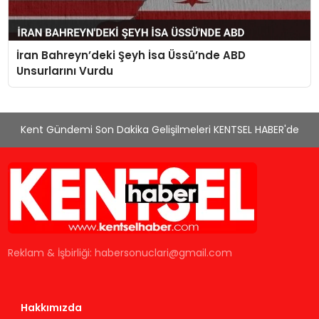
İran Bahreyn’deki Şeyh İsa Üssü’nde ABD
Unsurlarını Vurdu
Kent Gündemi Son Dakika Gelişilmeleri KENTSEL HABER'de
Reklam & İşbirliği:
habersonuclari@gmail.com
Hakkımızda