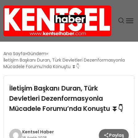
SON DAKIKA
Ana Sayfa
Gündem
İletişim Başkanı Duran, Türk Devletleri Dezenformasyonla
GÜNDEM
Mücadele Forumu’nda Konuştu ⏬👇
EKONOMI
İletişim Başkanı Duran, Türk
Devletleri Dezenformasyonla
EĞITIM
Mücadele Forumu’nda Konuştu ⏬👇
TEKNOLOJI
MAGAZIN
Kentsel Haber
Paylaş
18 Aralık 2025