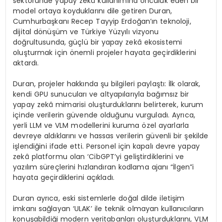
sektöründe yapay zekâ kullanımına öncülük eden bir
model ortaya koyduklarını dile getiren Duran,
Cumhurbaşkanı Recep Tayyip Erdoğan’ın teknoloji,
dijital dönüşüm ve Türkiye Yüzyılı vizyonu
doğrultusunda, güçlü bir yapay zekâ ekosistemi
oluşturmak için önemli projeler hayata geçirdiklerini
aktardı.
Duran, projeler hakkında şu bilgileri paylaştı: İlk olarak,
kendi GPU sunucuları ve altyapılarıyla bağımsız bir
yapay zekâ mimarisi oluşturduklarını belirterek, kurum
içinde verilerin güvende olduğunu vurguladı. Ayrıca,
yerli LLM ve VLM modellerini kuruma özel ayarlarla
devreye aldıklarını ve hassas verilerin güvenli bir şekilde
işlendiğini ifade etti. Personel için kapalı devre yapay
zekâ platformu olan ‘CibGPT’yi geliştirdiklerini ve
yazılım süreçlerini hızlandıran kodlama ajanı “İlgen”i
hayata geçirdiklerini açıkladı.
Duran ayrıca, eski sistemlerle doğal dilde iletişim
imkanı sağlayan ‘ULAK’ ile teknik olmayan kullanıcıların
konuşabildiği modern veritabanları oluşturduklarını, VLM