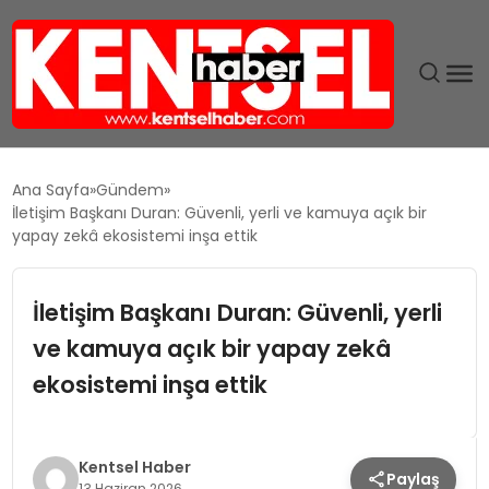
SON DAKIKA
Ana Sayfa
Gündem
İletişim Başkanı Duran: Güvenli, yerli ve kamuya açık bir
GÜNDEM
yapay zekâ ekosistemi inşa ettik
EKONOMI
İletişim Başkanı Duran: Güvenli, yerli
ve kamuya açık bir yapay zekâ
EĞITIM
ekosistemi inşa ettik
TEKNOLOJI
MAGAZIN
Kentsel Haber
Paylaş
13 Haziran 2026