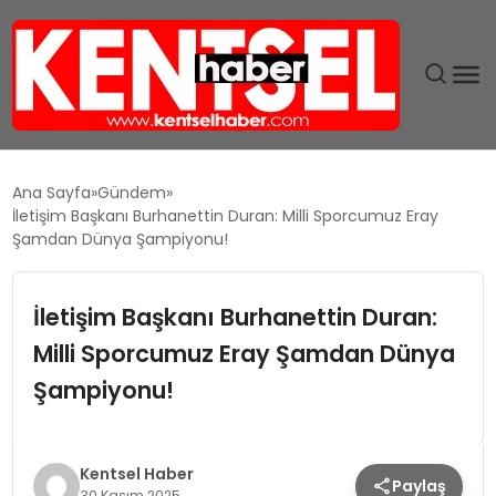
SON DAKIKA
Ana Sayfa
Gündem
İletişim Başkanı Burhanettin Duran: Milli Sporcumuz Eray
GÜNDEM
Şamdan Dünya Şampiyonu!
EKONOMI
İletişim Başkanı Burhanettin Duran:
Milli Sporcumuz Eray Şamdan Dünya
EĞITIM
Şampiyonu!
TEKNOLOJI
MAGAZIN
Kentsel Haber
Paylaş
30 Kasım 2025