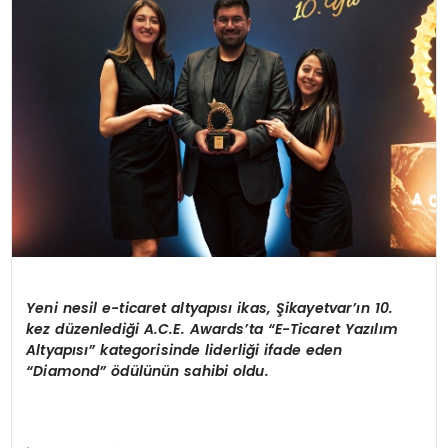
KÜLTÜR & SANAT
SPOR
SAĞLIK
Yeni nesil e-ticaret altyap
ı
s
ı
ikas,
Ş
ikayetvar
’ı
n 10.
kez d
ü
zenledi
ğ
i A.C.E. Awards
’
ta
“
E-Ticaret Yaz
ı
l
ı
m
Altyap
ı
s
ı”
kategorisinde liderli
ğ
i ifade eden
“
Diamond
” ö
d
ü
l
ü
n
ü
n sahibi oldu.