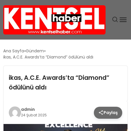
SON DAKIKA
Ana Sayfa
Gündem
ikas, A.C.E. Awards’ta “Diamond” ödülünü aldı
GÜNDEM
ikas, A.C.E. Awards’ta “Diamond”
EKONOMI
ödülünü aldı
EĞITIM
TEKNOLOJI
admin
Paylaş
24 Şubat 2025
MAGAZIN