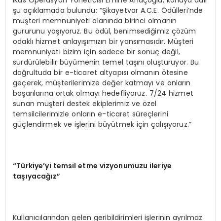
ikas Operasyon Yöneticisi Emine Anaçoğlu, konuya dair
şu açıklamada bulundu: “Şikayetvar A.C.E. Ödülleri’nde
müşteri memnuniyeti alanında birinci olmanın
gururunu yaşıyoruz. Bu ödül, benimsediğimiz çözüm
odaklı hizmet anlayışımızın bir yansımasıdır. Müşteri
memnuniyeti bizim için sadece bir sonuç değil,
sürdürülebilir büyümenin temel taşını oluşturuyor. Bu
doğrultuda bir e-ticaret altyapısı olmanın ötesine
geçerek, müşterilerimize değer katmayı ve onların
başarılarına ortak olmayı hedefliyoruz. 7/24 hizmet
sunan müşteri destek ekiplerimiz ve özel
temsilcilerimizle onların e-ticaret süreçlerini
güçlendirmek ve işlerini büyütmek için çalışıyoruz.”
“
T
ü
rkiye
’
yi temsil etme vizyonumuzu ileriye
ta
şı
yaca
ğı
z
”
Kullanıcılarından gelen geribildirimleri işlerinin ayrılmaz