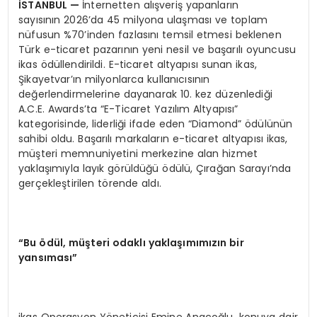
İ
STANBUL
—
İnternetten alışveriş yapanların
sayısının 2026’da 45 milyona ulaşması ve toplam
nüfusun %70’inden fazlasını temsil etmesi beklenen
Türk e-ticaret pazarının yeni nesil ve başarılı oyuncusu
ikas ödüllendirildi. E-ticaret altyapısı sunan ikas,
Şikayetvar’ın milyonlarca kullanıcısının
değerlendirmelerine dayanarak 10. kez düzenlediği
A.C.E. Awards’ta “E-Ticaret Yazılım Altyapısı”
kategorisinde, liderliği ifade eden “Diamond” ödülünün
sahibi oldu. Başarılı markaların e-ticaret altyapısı ikas,
müşteri memnuniyetini merkezine alan hizmet
yaklaşımıyla layık görüldüğü ödülü, Çırağan Sarayı’nda
gerçekleştirilen törende aldı.
“
Bu
ö
d
ü
l, m
üş
teri odakl
ı
yakla
şı
m
ı
m
ı
z
ı
n bir
yans
ı
mas
ı”