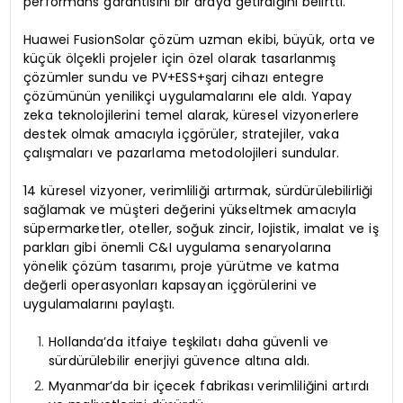
performans garantisini bir araya getirdiğini belirtti.
Huawei FusionSolar çözüm uzman ekibi, büyük, orta ve
küçük ölçekli projeler için özel olarak tasarlanmış
çözümler sundu ve PV+ESS+şarj cihazı entegre
çözümünün yenilikçi uygulamalarını ele aldı. Yapay
zeka teknolojilerini temel alarak, küresel vizyonerlere
destek olmak amacıyla içgörüler, stratejiler, vaka
çalışmaları ve pazarlama metodolojileri sundular.
14 küresel vizyoner, verimliliği artırmak, sürdürülebilirliği
sağlamak ve müşteri değerini yükseltmek amacıyla
süpermarketler, oteller, soğuk zincir, lojistik, imalat ve iş
parkları gibi önemli C&I uygulama senaryolarına
yönelik çözüm tasarımı, proje yürütme ve katma
değerli operasyonları kapsayan içgörülerini ve
uygulamalarını paylaştı.
Hollanda’da itfaiye teşkilatı daha güvenli ve
sürdürülebilir enerjiyi güvence altına aldı.
Myanmar’da bir içecek fabrikası verimliliğini artırdı