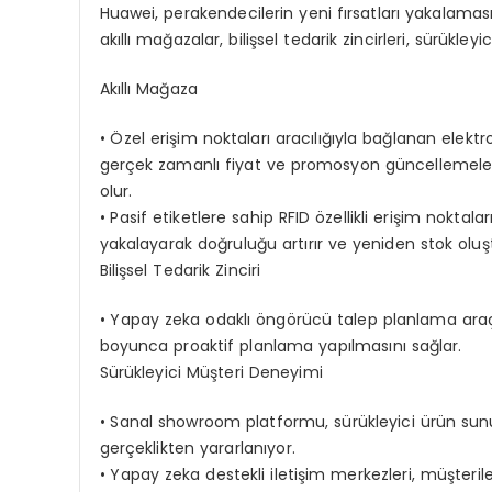
Huawei, perakendecilerin yeni fırsatları yakalam
akıllı mağazalar, bilişsel tedarik zincirleri, sürükleyi
Akıllı Mağaza
•
Özel erişim noktaları aracılığıyla bağlanan elektr
gerçek zamanlı fiyat ve promosyon güncellemeleri
olur.
•
Pasif etiketlere sahip RFID özellikli erişim noktal
yakalayarak doğruluğu artırır ve yeniden stok oluşt
Bilişsel Tedarik Zinciri
•
Yapay zeka odaklı öngörücü talep planlama araçlar
boyunca proaktif planlama yapılmasını sağlar.
Sürükleyici Müşteri Deneyimi
•
Sanal showroom platformu, sürükleyici ürün sunum
gerçeklikten yararlanıyor.
•
Yapay zeka destekli iletişim merkezleri, müşteri