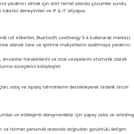
asına yardımcı olmak için dört temel alanda çözümler sundu:
ci tüketici deneyimleri ve IP & IT altyapısı.
onik raf etiketleri, Bluetooth LowEnergy 5.4 kullanarak merkezi,
ne olanak tanır ve işletme maliyetlerini azaltmaya yardımcı
arı, envanter hareketlerini ve stok seviyelerini otomatik olarak
urma süreçlerini kolaylaştırır.
ı, satış ve sipariş tahminlerini destekleyerek tedarik zinciri
ları ve etkileşimli danışmanlıklar için yapay zeka ve artırılmı
ler ve hizmet personeli arasında doğrudan görüntülü iletişim