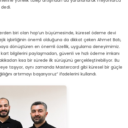
lerine yönelik talep artışından da yararlanarak milyonlarca
 dedi.
mlerden biri olan hop’un büyümesinde, küresel ödeme devi
jik işbirliğinin önemli olduğuna da dikkat çeken Ahmet Batı,
lamaya dönüştüren en önemli özellik, uygulama deneyimimiz.
a kart bilgilerini paylaşmadan, güvenli ve hızlı ödeme imkanı
akikadan kısa bir sürede ilk sürüşünü gerçekleştirebiliyor. Bu
iyeye taşıyor, aynı zamanda Mastercard gibi küresel bir güçle
lığını artırmayı başarıyoruz” ifadelerini kullandı.