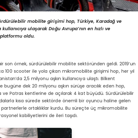
ü
rd
ü
r
ü
lebilir mobilite giri
ş
imi hop, T
ü
rkiye, Karada
ğ
ve
 kullan
ı
c
ı
ya ula
ş
arak Do
ğ
u Avrupa’n
ı
n en h
ı
zl
ı ve
platformu oldu.
dair son örnek, sürdürülebilir mobilite sektöründen geldi. 2019’un
 100 scooter ile yola çıkan mikromobilite girişimi hop, her yıl
stan’da 2,5 milyonu aşkın kullanıcıya ulaştı. Bilkent
 ve bugüne dek 20 milyonu aşkın sürüşe aracılık eden hop,
a ve Patras kentlerine de açılarak 4 kat büyüdü. Sürdürülebilir
ydalarla kısa sürede sektörde önemli bir oyuncu haline gelen
l partnerlerle ortaklıklar kurdu. Bu süreçte üç mikromobilite
syonel kabiliyetlerini de ileri taşıdı.