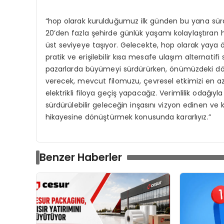
“hop olarak kurulduğumuz ilk günden bu yana sürdürü
20’den fazla şehirde günlük yaşamı kolaylaştıran 
üst seviyeye taşıyor. Gelecekte, hop olarak yaya ön
pratik ve erişilebilir kısa mesafe ulaşım altern
pazarlarda büyümeyi sürdürürken, önümüzdeki döne
verecek, mevcut filomuzu, çevresel etkimizi en az
elektrikli filoya geçiş yapacağız. Verimlilik odağı
sürdürülebilir geleceğin inşasını vizyon edinen ve
hikayesine dönüştürmek konusunda kararlıyız.”
Benzer Haberler