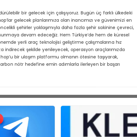
lebilir bir gelecek için çalışıyoruz. Bugün üç farklı ülkedeki
hop’lar gelecek planlarımıza olan inancımızı ve güvenimizi en
celikli şehirler yaklaşımıyla daha fazla şehir sakinine çevreci,
atifi sunmaya devam edeceğiz. Hem Türkiye’de hem de küresel
mde yerli araç teknolojisi geliştirme çalışmalarına hız
a indirecek şekilde yenileyecek, operasyon araçlarımızda
yla hop’u bir ulaşım platformu olmanın ötesine taşıyarak,
 karbon nötr hedefine emin adımlarla ilerleyen bir başarı