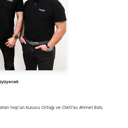
ü
y
ü
yecek
a atan hop’un Kurucu Ortağı ve CMO’su Ahmet Batı,