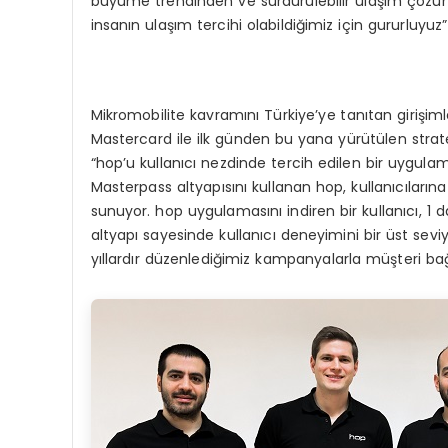
büyüme trendinden ve sürdürülebilir ulaşım çözüm
insanın ulaşım tercihi olabildiğimiz için gururluyuz”
Mikromobilite kavramını Türkiye’ye tanıtan girişi
Mastercard ile ilk günden bu yana yürütülen strate
“hop’u kullanıcı nezdinde tercih edilen bir uygu
Masterpass altyapısını kullanan hop, kullanıcıların
sunuyor. hop uygulamasını indiren bir kullanıcı, 1 d
altyapı sayesinde kullanıcı deneyimini bir üst sev
yıllardır düzenlediğimiz kampanyalarla müşteri bağlı