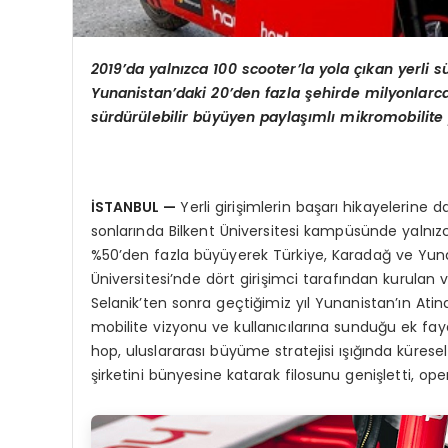
2019
’
da yaln
ı
zca 100 scooter’la yola
çı
kan yerli s
Yunanistan
’
daki 20
’
den fazla
ş
ehirde milyonlarca
sü
rd
ü
r
ü
lebilir b
ü
y
ü
yen payla
şı
ml
ı
mikromobilite 
İ
STANBUL
—
Yerli girişimlerin başarı hikayelerine 
sonlarında Bilkent Üniversitesi kampüsünde yalnızca
%50’den fazla büyüyerek Türkiye, Karadağ ve Yunani
Üniversitesi’nde dört girişimci tarafından kurulan
Selanik’ten sonra geçtiğimiz yıl Yunanistan’ın Atin
mobilite vizyonu ve kullanıcılarına sunduğu ek fa
hop, uluslararası büyüme stratejisi ışığında kürese
şirketini bünyesine katarak filosunu genişletti, opera