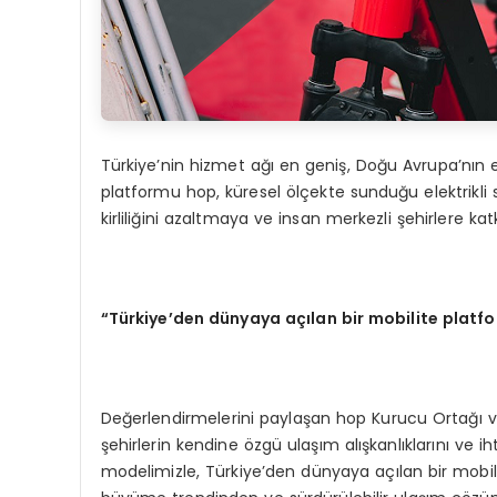
Türkiye’nin hizmet ağı en geniş, Doğu Avrupa’nın e
platformu hop, küresel ölçekte sunduğu elektrikli
kirliliğini azaltmaya ve insan merkezli şehirlere 
“
T
ü
rkiye
’
den d
ü
nyaya a
çı
lan bir mobilite platf
Değerlendirmelerini paylaşan hop Kurucu Ortağı ve
şehirlerin kendine özgü ulaşım alışkanlıklarını ve i
modelimizle, Türkiye’den dünyaya açılan bir mobil