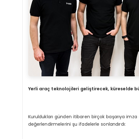
Yerli ara
ç
teknolojileri geli
ş
tirecek, k
ü
reselde b
Kuruldukları günden itibaren birçok başarıya imz
değerlendirmelerini şu ifadelerle sonlandırdı: