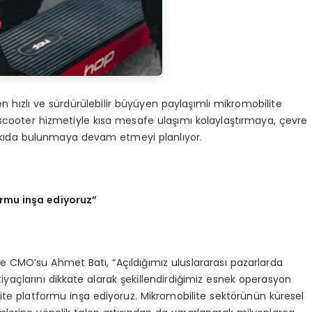
n hızlı ve sürdürülebilir büyüyen paylaşımlı mikromobilite
 scooter hizmetiyle kısa mesafe ulaşımı kolaylaştırmaya, çevre
katkıda bulunmaya devam etmeyi planlıyor.
ormu in
ş
a ediyoruz
”
 CMO’su Ahmet Batı, “Açıldığımız uluslararası pazarlarda
htiyaçlarını dikkate alarak şekillendirdiğimiz esnek operasyon
ite platformu inşa ediyoruz. Mikromobilite sektörünün küresel