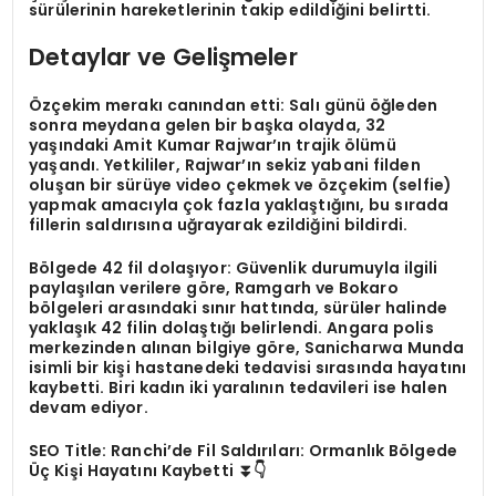
sürülerinin hareketlerinin takip edildiğini belirtti.
Detaylar ve Gelişmeler
Özçekim merakı canından etti: Salı günü öğleden
sonra meydana gelen bir başka olayda, 32
yaşındaki Amit Kumar Rajwar’ın trajik ölümü
yaşandı. Yetkililer, Rajwar’ın sekiz yabani filden
oluşan bir sürüye video çekmek ve özçekim (selfie)
yapmak amacıyla çok fazla yaklaştığını, bu sırada
fillerin saldırısına uğrayarak ezildiğini bildirdi.
Bölgede 42 fil dolaşıyor: Güvenlik durumuyla ilgili
paylaşılan verilere göre, Ramgarh ve Bokaro
bölgeleri arasındaki sınır hattında, sürüler halinde
yaklaşık 42 filin dolaştığı belirlendi. Angara polis
merkezinden alınan bilgiye göre, Sanicharwa Munda
isimli bir kişi hastanedeki tedavisi sırasında hayatını
kaybetti. Biri kadın iki yaralının tedavileri ise halen
devam ediyor.
SEO Title: Ranchi’de Fil Saldırıları: Ormanlık Bölgede
Üç Kişi Hayatını Kaybetti ⏬👇