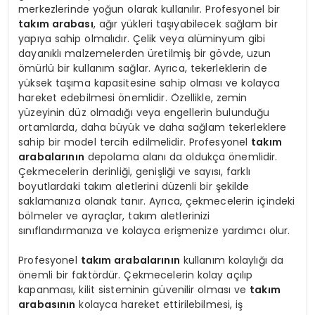
merkezlerinde yoğun olarak kullanılır. Profesyonel bir
takım arabası
, ağır yükleri taşıyabilecek sağlam bir
yapıya sahip olmalıdır. Çelik veya alüminyum gibi
dayanıklı malzemelerden üretilmiş bir gövde, uzun
ömürlü bir kullanım sağlar. Ayrıca, tekerleklerin de
yüksek taşıma kapasitesine sahip olması ve kolayca
hareket edebilmesi önemlidir. Özellikle, zemin
yüzeyinin düz olmadığı veya engellerin bulunduğu
ortamlarda, daha büyük ve daha sağlam tekerleklere
sahip bir model tercih edilmelidir. Profesyonel
takım
arabalarının
depolama alanı da oldukça önemlidir.
Çekmecelerin derinliği, genişliği ve sayısı, farklı
boyutlardaki takım aletlerini düzenli bir şekilde
saklamanıza olanak tanır. Ayrıca, çekmecelerin içindeki
bölmeler ve ayraçlar, takım aletlerinizi
sınıflandırmanıza ve kolayca erişmenize yardımcı olur.
Profesyonel
takım arabalarının
kullanım kolaylığı da
önemli bir faktördür. Çekmecelerin kolay açılıp
kapanması, kilit sisteminin güvenilir olması ve
takım
arabasının
kolayca hareket ettirilebilmesi, iş