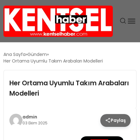
SON DAKIKA
Ana Sayfa
Gündem
Her Ortama Uyumlu Takım Arabaları Modelleri
GÜNDEM
Her Ortama Uyumlu Takım Arabaları
EKONOMI
Modelleri
EĞITIM
TEKNOLOJI
admin
Paylaş
03 Ekim 2025
MAGAZIN