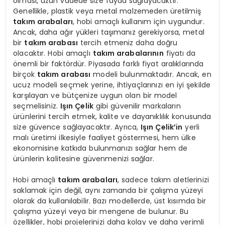
olması, uzun vadede size fayda sağlayacaktır.
Genellikle, plastik veya metal malzemeden üretilmiş
takım arabaları
, hobi amaçlı kullanım için uygundur.
Ancak, daha ağır yükleri taşımanız gerekiyorsa, metal
bir
takım arabası
tercih etmeniz daha doğru
olacaktır. Hobi amaçlı
takım arabalarının
fiyatı da
önemli bir faktördür. Piyasada farklı fiyat aralıklarında
birçok
takım arabası
modeli bulunmaktadır. Ancak, en
ucuz modeli seçmek yerine, ihtiyaçlarınızı en iyi şekilde
karşılayan ve bütçenize uygun olan bir model
seçmelisiniz.
Işın Çelik
gibi güvenilir markaların
ürünlerini tercih etmek, kalite ve dayanıklılık konusunda
size güvence sağlayacaktır. Ayrıca,
Işın Çelik’in
yerli
malı üretimi ilkesiyle faaliyet göstermesi, hem ülke
ekonomisine katkıda bulunmanızı sağlar hem de
ürünlerin kalitesine güvenmenizi sağlar.
Hobi amaçlı
takım arabaları
, sadece takım aletlerinizi
saklamak için değil, aynı zamanda bir çalışma yüzeyi
olarak da kullanılabilir. Bazı modellerde, üst kısımda bir
çalışma yüzeyi veya bir mengene de bulunur. Bu
özellikler, hobi projelerinizi daha kolay ve daha verimli