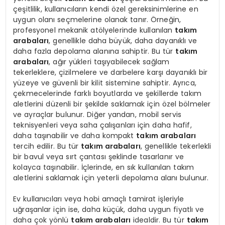
çeşitlilik, kullanıcıların kendi özel gereksinimlerine en
uygun olanı seçmelerine olanak tanır. Örneğin,
profesyonel mekanik atölyelerinde kullanılan
takım
arabaları
, genellikle daha büyük, daha dayanıklı ve
daha fazla depolama alanına sahiptir. Bu tür
takım
arabaları
, ağır yükleri taşıyabilecek sağlam
tekerleklere, çizilmelere ve darbelere karşı dayanıklı bir
yüzeye ve güvenli bir kilit sistemine sahiptir. Ayrıca,
çekmecelerinde farklı boyutlarda ve şekillerde takım
aletlerini düzenli bir şekilde saklamak için özel bölmeler
ve ayraçlar bulunur. Diğer yandan, mobil servis
teknisyenleri veya saha çalışanları için daha hafif,
daha taşınabilir ve daha kompakt
takım arabaları
tercih edilir. Bu tür
takım arabaları
, genellikle tekerlekli
bir bavul veya sırt çantası şeklinde tasarlanır ve
kolayca taşınabilir. İçlerinde, en sık kullanılan takım
aletlerini saklamak için yeterli depolama alanı bulunur.
Ev kullanıcıları veya hobi amaçlı tamirat işleriyle
uğraşanlar için ise, daha küçük, daha uygun fiyatlı ve
daha çok yönlü
takım arabaları
idealdir. Bu tür
takım