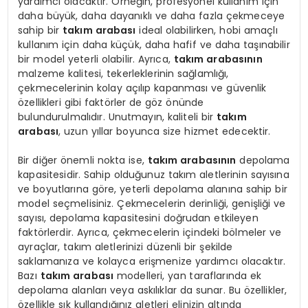
yardımcı olacaktır. Örneğin, profesyonel kullanım için
daha büyük, daha dayanıklı ve daha fazla çekmeceye
sahip bir
takım arabası
ideal olabilirken, hobi amaçlı
kullanım için daha küçük, daha hafif ve daha taşınabilir
bir model yeterli olabilir. Ayrıca,
takım arabasının
malzeme kalitesi, tekerleklerinin sağlamlığı,
çekmecelerinin kolay açılıp kapanması ve güvenlik
özellikleri gibi faktörler de göz önünde
bulundurulmalıdır. Unutmayın, kaliteli bir
takım
arabası
, uzun yıllar boyunca size hizmet edecektir.
Bir diğer önemli nokta ise,
takım arabasının
depolama
kapasitesidir. Sahip olduğunuz takım aletlerinin sayısına
ve boyutlarına göre, yeterli depolama alanına sahip bir
model seçmelisiniz. Çekmecelerin derinliği, genişliği ve
sayısı, depolama kapasitesini doğrudan etkileyen
faktörlerdir. Ayrıca, çekmecelerin içindeki bölmeler ve
ayraçlar, takım aletlerinizi düzenli bir şekilde
saklamanıza ve kolayca erişmenize yardımcı olacaktır.
Bazı
takım arabası
modelleri, yan taraflarında ek
depolama alanları veya askılıklar da sunar. Bu özellikler,
özellikle sık kullandığınız aletleri elinizin altında