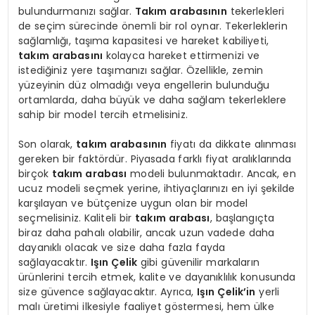
bulundurmanızı sağlar.
Takım arabasının
tekerlekleri
de seçim sürecinde önemli bir rol oynar. Tekerleklerin
sağlamlığı, taşıma kapasitesi ve hareket kabiliyeti,
takım arabasını
kolayca hareket ettirmenizi ve
istediğiniz yere taşımanızı sağlar. Özellikle, zemin
yüzeyinin düz olmadığı veya engellerin bulunduğu
ortamlarda, daha büyük ve daha sağlam tekerleklere
sahip bir model tercih etmelisiniz.
Son olarak,
takım arabasının
fiyatı da dikkate alınması
gereken bir faktördür. Piyasada farklı fiyat aralıklarında
birçok
takım arabası
modeli bulunmaktadır. Ancak, en
ucuz modeli seçmek yerine, ihtiyaçlarınızı en iyi şekilde
karşılayan ve bütçenize uygun olan bir model
seçmelisiniz. Kaliteli bir
takım arabası
, başlangıçta
biraz daha pahalı olabilir, ancak uzun vadede daha
dayanıklı olacak ve size daha fazla fayda
sağlayacaktır.
Işın Çelik
gibi güvenilir markaların
ürünlerini tercih etmek, kalite ve dayanıklılık konusunda
size güvence sağlayacaktır. Ayrıca,
Işın Çelik’in
yerli
malı üretimi ilkesiyle faaliyet göstermesi, hem ülke