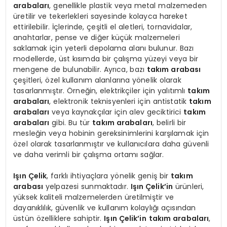
arabaları
, genellikle plastik veya metal malzemeden
üretilir ve tekerlekleri sayesinde kolayca hareket
ettirilebilir. İçlerinde, çeşitli el aletleri, tornavidalar,
anahtarlar, pense ve diğer küçük malzemeleri
saklamak için yeterli depolama alanı bulunur. Bazı
modellerde, üst kısımda bir çalışma yüzeyi veya bir
mengene de bulunabilir. Ayrıca, bazı
takım arabası
çeşitleri, özel kullanım alanlarına yönelik olarak
tasarlanmıştır. Örneğin, elektrikçiler için yalıtımlı
takım
arabaları
, elektronik teknisyenleri için antistatik
takım
arabaları
veya kaynakçılar için alev geciktirici
takım
arabaları
gibi. Bu tür
takım arabaları
, belirli bir
mesleğin veya hobinin gereksinimlerini karşılamak için
özel olarak tasarlanmıştır ve kullanıcılara daha güvenli
ve daha verimli bir çalışma ortamı sağlar.
Işın Çelik
, farklı ihtiyaçlara yönelik geniş bir
takım
arabası
yelpazesi sunmaktadır.
Işın Çelik’in
ürünleri,
yüksek kaliteli malzemelerden üretilmiştir ve
dayanıklılık, güvenlik ve kullanım kolaylığı açısından
üstün özelliklere sahiptir.
Işın Çelik’in
takım arabaları
,