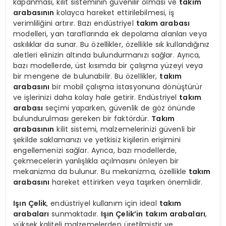
kapanması, kilit sisteminin güvenilir olması ve
takım
arabasının
kolayca hareket ettirilebilmesi, iş
verimliliğini artırır. Bazı endüstriyel
takım arabası
modelleri, yan taraflarında ek depolama alanları veya
askılıklar da sunar. Bu özellikler, özellikle sık kullandığınız
aletleri elinizin altında bulundurmanızı sağlar. Ayrıca,
bazı modellerde, üst kısımda bir çalışma yüzeyi veya
bir mengene de bulunabilir. Bu özellikler,
takım
arabasını
bir mobil çalışma istasyonuna dönüştürür
ve işlerinizi daha kolay hale getirir. Endüstriyel
takım
arabası
seçimi yaparken, güvenlik de göz önünde
bulundurulması gereken bir faktördür.
Takım
arabasının
kilit sistemi, malzemelerinizi güvenli bir
şekilde saklamanızı ve yetkisiz kişilerin erişimini
engellemenizi sağlar. Ayrıca, bazı modellerde,
çekmecelerin yanlışlıkla açılmasını önleyen bir
mekanizma da bulunur. Bu mekanizma, özellikle
takım
arabasını
hareket ettirirken veya taşırken önemlidir.
Işın Çelik
, endüstriyel kullanım için ideal
takım
arabaları
sunmaktadır.
Işın Çelik’in
takım arabaları
,
yüksek kaliteli malzemelerden üretilmiştir ve