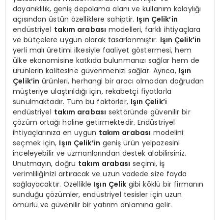
dayanıklılık, geniş depolama alanı ve kullanım kolaylığı
açısından üstün özelliklere sahiptir.
Işın Çelik’in
endüstriyel
takım arabası
modelleri, farklı ihtiyaçlara
ve bütçelere uygun olarak tasarlanmıştır.
Işın Çelik’in
yerli malı üretimi ilkesiyle faaliyet göstermesi, hem
ülke ekonomisine katkıda bulunmanızı sağlar hem de
ürünlerin kalitesine güvenmenizi sağlar. Ayrıca,
Işın
Çelik’in
ürünleri, herhangi bir aracı olmadan doğrudan
müşteriye ulaştırıldığı için, rekabetçi fiyatlarla
sunulmaktadır. Tüm bu faktörler,
Işın Çelik’i
endüstriyel
takım arabası
sektöründe güvenilir bir
çözüm ortağı haline getirmektedir. Endüstriyel
ihtiyaçlarınıza en uygun
takım arabası
modelini
seçmek için,
Işın Çelik’in
geniş ürün yelpazesini
inceleyebilir ve uzmanlarından destek alabilirsiniz.
Unutmayın, doğru
takım arabası
seçimi, iş
verimliliğinizi artıracak ve uzun vadede size fayda
sağlayacaktır. Özellikle
Işın Çelik
gibi köklü bir firmanın
sunduğu çözümler, endüstriyel tesisler için uzun
ömürlü ve güvenilir bir yatırım anlamına gelir.