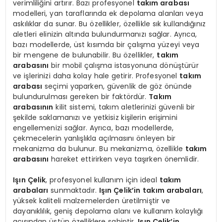
verimliliğini artırır. Bazı profesyonel
takım arabası
modelleri, yan taraflarında ek depolama alanları veya
askılıklar da sunar. Bu özellikler, özellikle sık kullandığınız
aletleri elinizin altında bulundurmanızı sağlar. Ayrıca,
bazı modellerde, üst kısımda bir çalışma yüzeyi veya
bir mengene de bulunabilir. Bu özellikler,
takım
arabasını
bir mobil çalışma istasyonuna dönüştürür
ve işlerinizi daha kolay hale getirir. Profesyonel
takım
arabası
seçimi yaparken, güvenlik de göz önünde
bulundurulması gereken bir faktördür.
Takım
arabasının
kilit sistemi, takım aletlerinizi güvenli bir
şekilde saklamanızı ve yetkisiz kişilerin erişimini
engellemenizi sağlar. Ayrıca, bazı modellerde,
çekmecelerin yanlışlıkla açılmasını önleyen bir
mekanizma da bulunur. Bu mekanizma, özellikle
takım
arabasını
hareket ettirirken veya taşırken önemlidir.
Işın Çelik
, profesyonel kullanım için ideal
takım
arabaları
sunmaktadır.
Işın Çelik’in
takım arabaları
,
yüksek kaliteli malzemelerden üretilmiştir ve
dayanıklılık, geniş depolama alanı ve kullanım kolaylığı
açısından üstün özelliklere sahiptir.
Işın Çelik’in