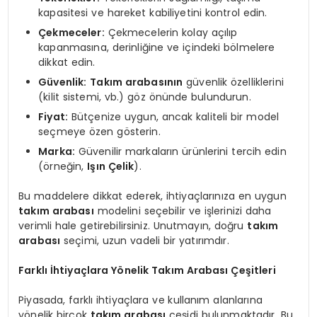
kapasitesi ve hareket kabiliyetini kontrol edin.
Çekmeceler:
Çekmecelerin kolay açılıp
kapanmasına, derinliğine ve içindeki bölmelere
dikkat edin.
Güvenlik:
Takım arabasının
güvenlik özelliklerini
(kilit sistemi, vb.) göz önünde bulundurun.
Fiyat:
Bütçenize uygun, ancak kaliteli bir model
seçmeye özen gösterin.
Marka:
Güvenilir markaların ürünlerini tercih edin
(örneğin,
Işın Çelik
).
Bu maddelere dikkat ederek, ihtiyaçlarınıza en uygun
takım arabası
modelini seçebilir ve işlerinizi daha
verimli hale getirebilirsiniz. Unutmayın, doğru
takım
arabası
seçimi, uzun vadeli bir yatırımdır.
Farklı İhtiyaçlara Yönelik Takım Arabası Çeşitleri
Piyasada, farklı ihtiyaçlara ve kullanım alanlarına
yönelik birçok
takım arabası
çeşidi bulunmaktadır. Bu