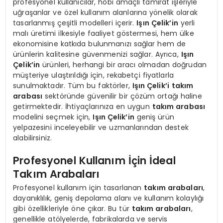
profesyonel kullanıcılar, hobi amaçlı tamirat işleriyle
uğraşanlar ve özel kullanım alanlarına yönelik olarak
tasarlanmış çeşitli modelleri içerir.
Işın Çelik’in
yerli
malı üretimi ilkesiyle faaliyet göstermesi, hem ülke
ekonomisine katkıda bulunmanızı sağlar hem de
ürünlerin kalitesine güvenmenizi sağlar. Ayrıca,
Işın
Çelik’in
ürünleri, herhangi bir aracı olmadan doğrudan
müşteriye ulaştırıldığı için, rekabetçi fiyatlarla
sunulmaktadır. Tüm bu faktörler,
Işın Çelik’i
takım
arabası
sektöründe güvenilir bir çözüm ortağı haline
getirmektedir. İhtiyaçlarınıza en uygun
takım arabası
modelini seçmek için,
Işın Çelik’in
geniş ürün
yelpazesini inceleyebilir ve uzmanlarından destek
alabilirsiniz.
Profesyonel Kullanım İçin İdeal
Takım Arabaları
Profesyonel kullanım için tasarlanan
takım arabaları
,
dayanıklılık, geniş depolama alanı ve kullanım kolaylığı
gibi özellikleriyle öne çıkar. Bu tür
takım arabaları
,
genellikle atölyelerde, fabrikalarda ve servis