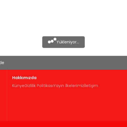
Yükleniyor...
'de
Hakkımızda
Künye
Gizlilik Politikası
Yayın İlkelerimiz
İletişim