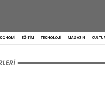
EKONOMI
EĞITIM
TEKNOLOJI
MAGAZIN
KÜLTÜ
RLERI